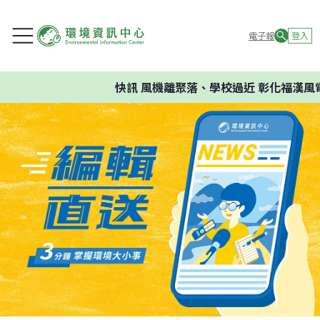
電子報
登入
快訊
風機離聚落、學校過近 彰化福漢風電