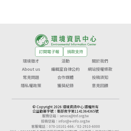
訂閱電子報
捐款支持
環境徵才
活動
關於我們
About us
編輯室自律公約
網站授權條款
常見問題
合作媒體
投稿須知
隱私權政策
獲獎紀錄
意見回饋
© Copyright 2026 環境資訊中心 版權所有
公益勸募字號：
衛部救字第1141364365號
服務信箱：
service@tnf.org.tw
投稿信箱：
infor@e-info.org.tw
客服電話：070-10101-666／02-2910-6000