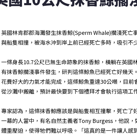
英國林肯郡郡海灘發生抹香鯨(Sperm Whale)擱淺
與船隻相撞，被海水沖到岸上前已經死亡多時，吸引不
一條身長10.7公尺已無生命跡象的抹香鯨，橫躺在英
有抹香鯨擱淺事件發生，研判這條鯨魚已經死亡好幾天
花費好大的力氣才能完成，這條鯨魚重達30公噸，目前
從沙灘中搬離，預計最快要到下個禮拜才會執行這項工
專家認為，這條抹香鯨應該是與船隻相互撞擊，死亡了
一幕的人當中，有名自然主義者Tony Burgess，他
體重壓迫，使得牠們難以呼吸。「這真的是一件讓人感