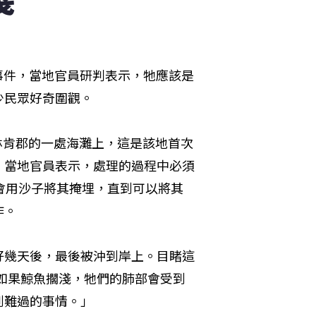
死亡事件，當地官員研判表示，牠應該是
少民眾好奇圍觀。
國林肯郡的一處海灘上，這是該地首次
。當地官員表示，處理的過程中必須
會用沙子將其掩埋，直到可以將其
作。
好幾天後，最後被沖到岸上。目睹這
說，如果鯨魚擱淺，牠們的肺部會受到
到難過的事情。」