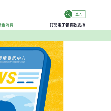
登入
綠色消費
訂閱電子報
捐款支持