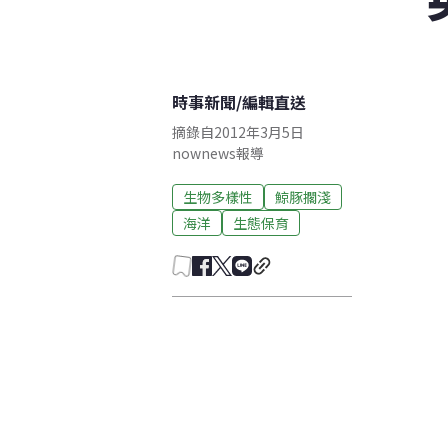
時事新聞
/
編輯直送
摘錄自2012年3月5日
nownews報導
生物多樣性
鯨豚擱淺
海洋
生態保育