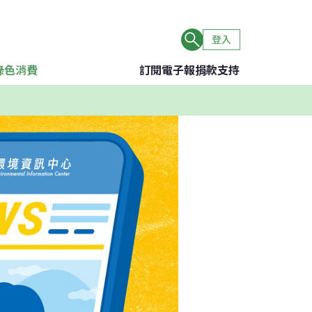
登入
綠色消費
訂閱電子報
捐款支持