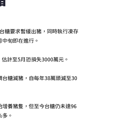
向台糖要求暫緩出豬，同時執行凍存
月中旬即在進行。
計至5月恐損失3000萬元。
台糖減豬，自每年38萬頭減至30
始增養豬隻，但至今台糖仍未達96
%多。