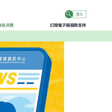
登入
綠色消費
訂閱電子報
捐款支持