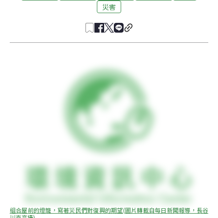
災害
組合屋前的燈籠，寫著災民們對復興的期望(圖片轉載自每日新聞報導，長谷
川直亮攝)