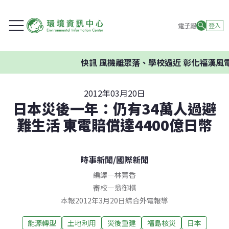
電子報
登入
快訊
風機離聚落、學校過近 彰化福漢風電
2012年03月20日
日本災後一年：仍有34萬人過避
難生活 東電賠償達4400億日幣
時事新聞
/
國際新聞
編譯
—
林菁香
審校
—
翁御棋
本報2012年3月20日綜合外電報導
能源轉型
土地利用
災後重建
福島核災
日本