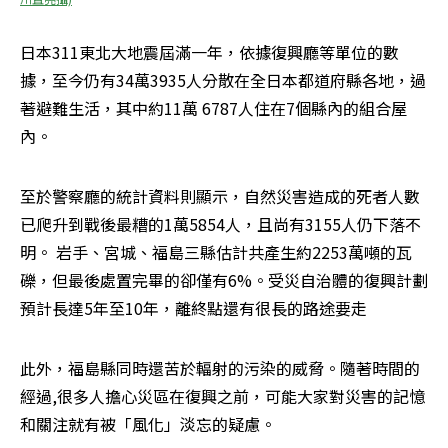
日本311東北大地震屆滿一年，依據復興廳等單位的數
據，至今仍有34萬3935人分散在全日本都道府縣各地，過
著避難生活，其中約11萬 6787人住在7個縣內的組合屋
內。
至於警察廳的統計資料則顯示，自然災害造成的死者人數
已爬升到戰後最糟的1萬5854人，且尚有3155人仍下落不
明。 岩手、宮城、福島三縣估計共產生約2253萬噸的瓦
礫，但最後處置完畢的卻僅有6%。受災自治體的復興計劃
預計長達5年至10年，離終點還有很長的路途要走
此外，福島縣同時還苦於輻射的污染的威脅。隨著時間的
經過,很多人擔心災區在復興之前，可能大家對災害的記憶
和關注就有被「風化」淡忘的疑慮。