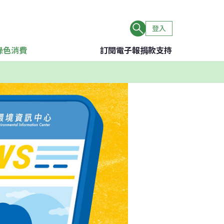
登入
綠色消費
訂閱電子報
捐款支持