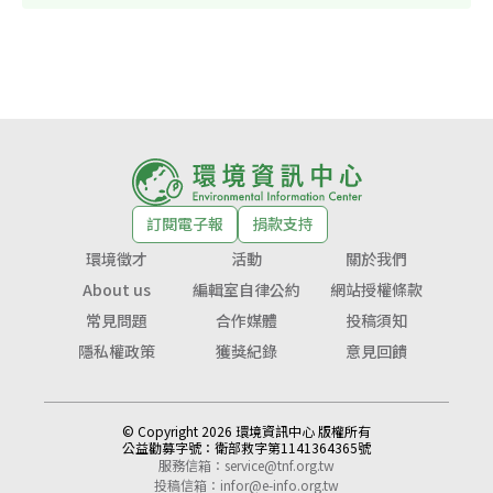
訂閱電子報
捐款支持
環境徵才
活動
關於我們
About us
編輯室自律公約
網站授權條款
常見問題
合作媒體
投稿須知
隱私權政策
獲獎紀錄
意見回饋
© Copyright 2026 環境資訊中心 版權所有
公益勸募字號：
衛部救字第1141364365號
服務信箱：
service@tnf.org.tw
投稿信箱：
infor@e-info.org.tw