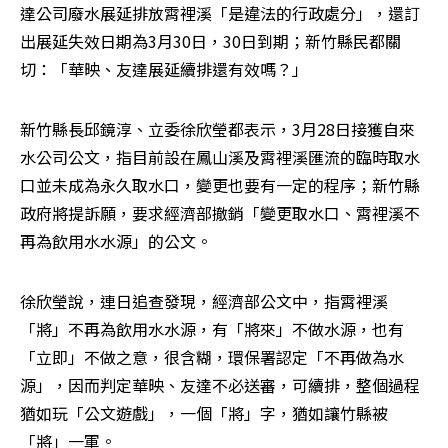
達公司廢水展延排放霄裡溪「是違法的行政處分」，還訂
出展延失效日期為3月30日，30日到期；新竹縣民都關
切：「華映、友達展延續排還有效嗎？」
新竹縣長邱鏡淳、立委徐欣瑩都表示，3月28日接獲自來
水公司公文，指目前設在鳳山溪及霄裡溪匯流的臨時取水
口並未成為永久取水口，變更也要有一定的程序；新竹縣
政府將提訴願，要求經濟部撤銷「變更取水口、霄裡溪不
再為飲用水水源」的公文。
徐欣瑩說，連日追查發現，經濟部公文中，指霄裡溪
「將」不再為飲用水水源，有「將來」不做水源，也有
「立即」不做之意，很含糊，環保署認定「不再做為水
源」，因而判定華映、友達不必送審，可續排，整個過程
猶如玩「公文遊戲」，一個「將」字，猶如讓竹縣被
「將」一軍。