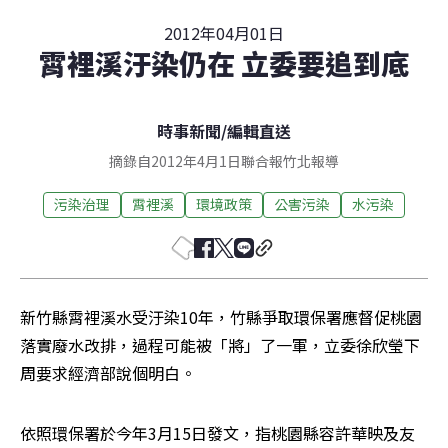
2012年04月01日
霄裡溪汙染仍在 立委要追到底
時事新聞
/
編輯直送
摘錄自2012年4月1日聯合報竹北報導
污染治理
霄裡溪
環境政策
公害污染
水污染
新竹縣霄裡溪水受汙染10年，竹縣爭取環保署應督促桃園
落實廢水改排，過程可能被「將」了一軍，立委徐欣瑩下
周要求經濟部說個明白。
依照環保署於今年3月15日發文，指桃園縣容許華映及友