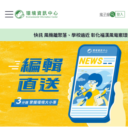
電子報
登入
快訊
風機離聚落、學校過近 彰化福漢風電案環