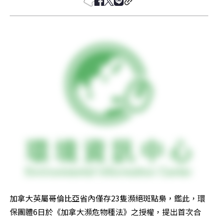
加拿大英屬哥倫比亞省內僅存23隻瀕絕斑點梟，鑑此，環
保團體6日於《加拿大瀕危物種法》之授權，提出首次合