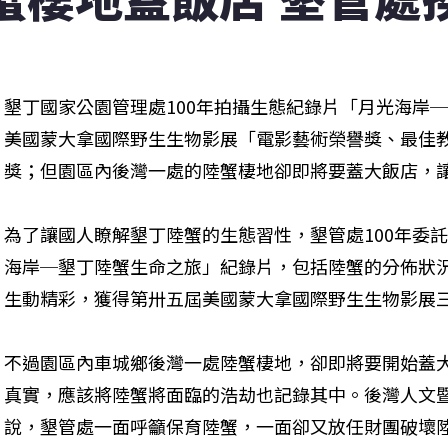
墾丁國家公園管理處100年拍攝生態紀錄片「月光海岸─
美國蒙大拿國際野生生物影展「電影藝術榮譽獎、最佳
獎；但園區內後灣一處的陸蟹棲地卻即將要蓋大飯店，讓
為了讓國人瞭解墾丁陸蟹的生態習性，墾管處100年委
海岸─墾丁陸蟹生命之旅」紀錄片，包括陸蟹的分佈狀
生動精彩，獲得第卅五屆美國蒙大拿國際野生生物影展三
不過園區內車城鄉後灣一處陸蟹棲地，卻即將要開始蓋
真實，應該將陸蟹將面臨的浩劫也記錄其中。後灣人文
說，墾管處一面呼籲保育陸蟹，一面卻又放任財團破壞陸