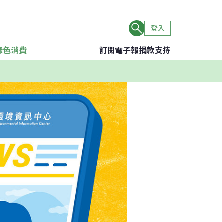
登入
綠色消費
訂閱電子報
捐款支持