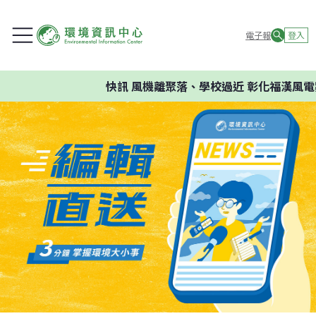
電子報
登入
快訊
風機離聚落、學校過近 彰化福漢風電