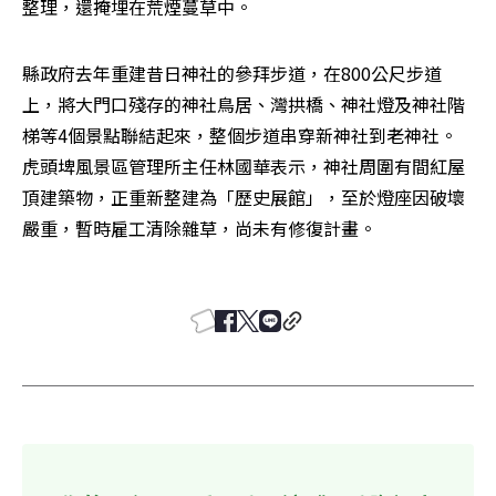
整理，還掩埋在荒煙蔓草中。
縣政府去年重建昔日神社的參拜步道，在800公尺步道
上，將大門口殘存的神社鳥居、灣拱橋、神社燈及神社階
梯等4個景點聯結起來，整個步道串穿新神社到老神社。
虎頭埤風景區管理所主任林國華表示，神社周圍有間紅屋
頂建築物，正重新整建為「歷史展館」，至於燈座因破壞
嚴重，暫時雇工清除雜草，尚未有修復計畫。 
