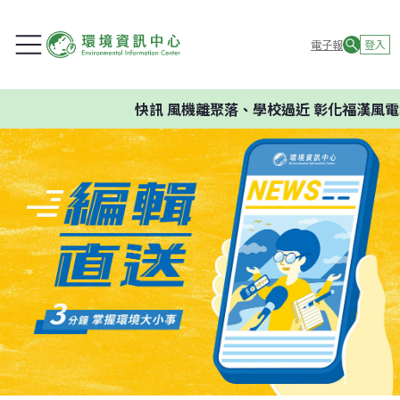
電子報
登入
快訊
風機離聚落、學校過近 彰化福漢風電