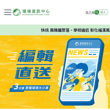
電子報
登入
快訊
風機離聚落、學校過近 彰化福漢風