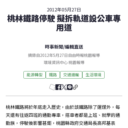
2012年05月27日
桃林鐵路停駛 擬拆軌道設公車專
用道
時事新聞
/
編輯直送
摘錄自2012年5月27日自由時報桃園報導
環境資訊中心
桃園
報導
能源轉型
鐵路
交通運輸
生活環境
桃林鐵路將於年底走入歷史，由於該鐵路除了運煤外，每
天還有往返四班的通勤專車，搭車者都是上班、就學的通
勤族，停駛後影響甚鉅，桃園縣政府交通局長高邦基表