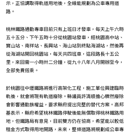
示，正協調取得軌道用地後，全線能規劃為公車專用道
路。
桃林鐵路通勤專車目前只有上班日才發車，每天上午六時
五十五分、下午五時十分從桃園站發車，經桃園高中站、
寶山站、南祥站、長興站、海山站到終點海湖站，然後再
從海湖站開回桃園站，每天共四班車，這段路長十五公
里，來回需一小時卅二分鐘，從九十八年八月開辦至今，
全部免費搭乘。
於桃園往中壢鐵路將進行高架化工程，施工單位興建臨時
軌後，就會將現有軌道廢除。縣議員許清順擔心驟然廢除
會影響通勤族權益，要求縣府提出完整的替代方案。高邦
基表示，縣府希望桃林鐵路停駛後能無償取得桃林鐵路用
地，但鐵路局有意見，目前雙方仍在協商，希望能以較低
租金方式取得用地開路，未來，整條道路將規劃成公車專