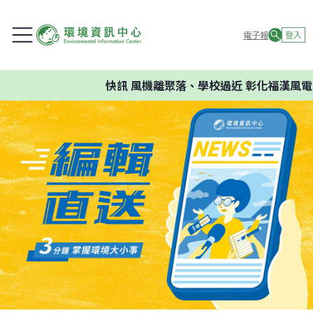
電子報
登入
快訊
風機離聚落、學校過近 彰化福漢風電