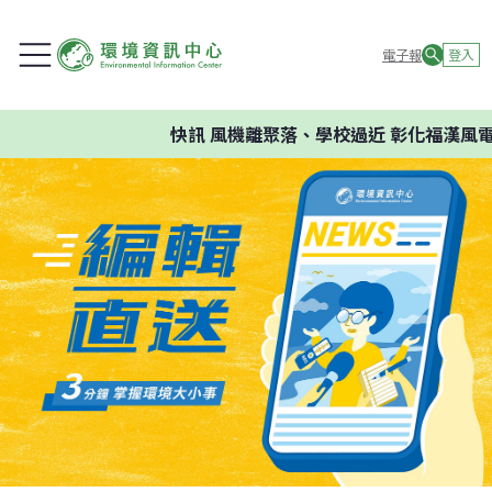
電子報
登入
快訊
風機離聚落、學校過近 彰化福漢風電