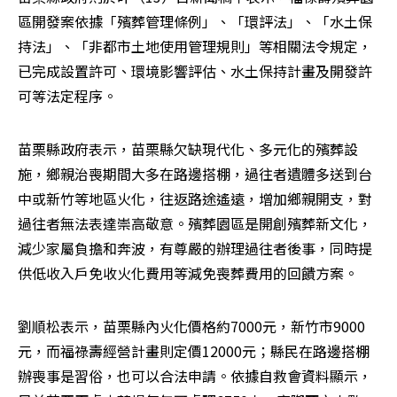
區開發案依據「殯葬管理條例」、「環評法」、「水土保
持法」、「非都市土地使用管理規則」等相關法令規定，
已完成設置許可、環境影響評估、水土保持計畫及開發許
可等法定程序。
苗栗縣政府表示，苗栗縣欠缺現代化、多元化的殯葬設
施，鄉親治喪期間大多在路邊搭棚，過往者遺體多送到台
中或新竹等地區火化，往返路途遙遠，增加鄉親開支，對
過往者無法表達崇高敬意。殯葬園區是開創殯葬新文化，
減少家屬負擔和奔波，有尊嚴的辦理過往者後事，同時提
供低收入戶免收火化費用等減免喪葬費用的回饋方案。
劉順松表示，苗栗縣內火化價格約7000元，新竹市9000
元，而福祿壽經營計畫則定價12000元；縣民在路邊搭棚
辦喪事是習俗，也可以合法申請。依據自救會資料顯示，