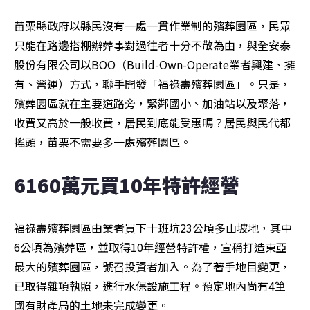
苗栗縣政府以縣民沒有一處一貫作業制的殯葬園區，民眾
只能在路邊搭棚辦葬事對過往者十分不敬為由，與全安泰
股份有限公司以BOO（Build-Own-Operate業者興建、擁
有、營運）方式，聯手開發「福祿壽殯葬園區」。只是，
殯葬園區就在主要道路旁，緊鄰國小、加油站以及聚落，
收費又高於一般收費，居民到底能受惠嗎？居民與民代都
搖頭，苗栗不需要多一處殯葬園區。
6160萬元買10年特許經營
福祿壽殯葬園區由業者買下十班坑23公頃多山坡地，其中
6公頃為殯葬區，並取得10年經營特許權，宣稱打造東亞
最大的殯葬園區，號召投資者加入。為了著手地目變更，
已取得雜項執照，進行水保設施工程。預定地內尚有4筆
國有財產局的土地未完成變更。