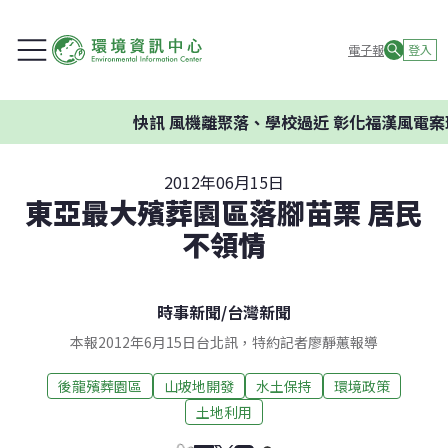
電子報
登入
快訊
風機離聚落、學校過近 彰化福漢風電案環委
2012年06月15日
東亞最大殯葬園區落腳苗栗 居民
不領情
時事新聞
/
台灣新聞
本報2012年6月15日台北訊，特約記者廖靜蕙報導
後龍殯葬園區
山坡地開發
水土保持
環境政策
土地利用