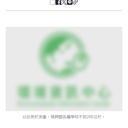
以比例尺測量，殯葬園區離學校不到200公尺。