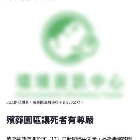
以比例尺測量，殯葬園區離學校不到200公尺。
殯葬園區讓死者有尊嚴
苗栗縣政府則於昨（13）日新聞稿中表示，福祿壽殯葬園