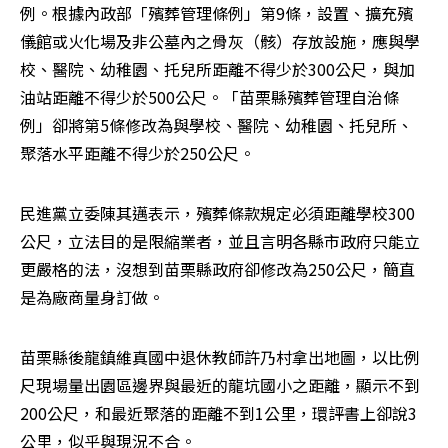
例。根據內政部「殯葬管理條例」第9條，設置、擴充殯
儀館或火化場及非公墓內之骨灰（骸）存放設施，應與學
校、醫院、幼稚園、托兒所距離不得少於300公尺，與加
油站距離不得少於500公尺。「苗栗縣殯葬管理自治條
例」卻將第5條修改為與學校、醫院、幼稚園、托兒所、
聚落水平距離不得少於250公尺。
民進黨立委陳其邁表示，殯葬條款規定必須距離學校300
公尺，立法目的是限縮業者，並且言明各縣市政府只能立
更嚴格的法，沒想到苗栗縣政府卻修改為250公尺，簡直
是為廠商量身訂做。
苗栗縣後龍鎮維真國中退休教師許乃村拿出地圖，以比例
尺現場量出園區邊界與最近的龍坑國小之距離，顯示不到
200公尺，和最近聚落的距離不到1公里，環評書上卻說3
公里，似乎與現況不合。