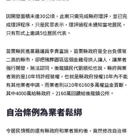
因開發面積未達30公頃，此案只需完成縣府環評，並已完
成環評程序，只是民眾表示，環評過程未通知當地居民，
只有形式上邀請5位居民代表。
苗栗縣民進黨籍議員李貴富說，苗栗縣政府是全台負債第
二高的縣市，卻把殯葬園區這個金雞母拱人讓人，讓業者
強行開發，無法認同。後龍鎮民代劉順松也說，縣府與業
者簽的是10年特許經營權，也就是縣政府授權10年內不能
有其他業者申請，而業者則以10年6160多萬權益金買斷，
其中4000萬給縣政府，2160萬回饋給後龍鎮公所。
自治條例為業者鬆綁
令居民憤慨的還有縣政府和業者簽約後，竟然修改自治條