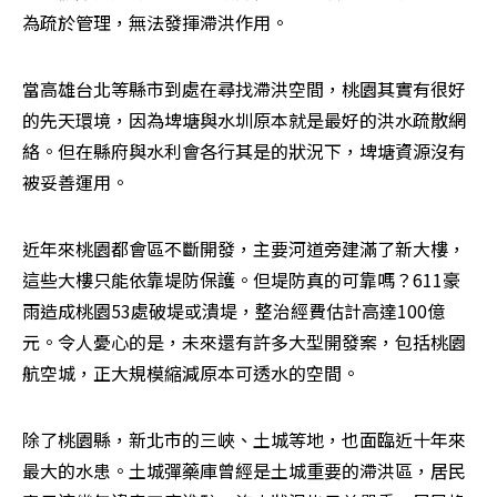
為疏於管理，無法發揮滯洪作用。
當高雄台北等縣市到處在尋找滯洪空間，桃園其實有很好
的先天環境，因為埤塘與水圳原本就是最好的洪水疏散網
絡。但在縣府與水利會各行其是的狀況下，埤塘資源沒有
被妥善運用。
近年來桃園都會區不斷開發，主要河道旁建滿了新大樓，
這些大樓只能依靠堤防保護。但堤防真的可靠嗎？611豪
雨造成桃園53處破堤或潰堤，整治經費估計高達100億
元。令人憂心的是，未來還有許多大型開發案，包括桃園
航空城，正大規模縮減原本可透水的空間。
除了桃園縣，新北市的三峽、土城等地，也面臨近十年來
最大的水患。土城彈藥庫曾經是土城重要的滯洪區，居民