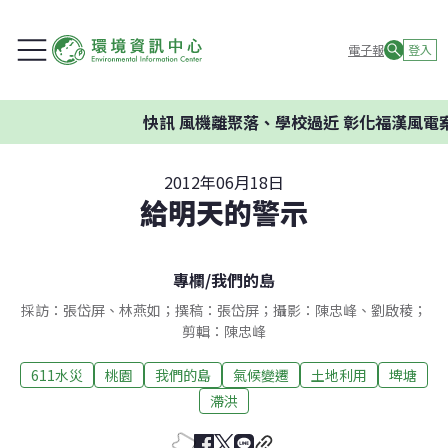
電子報
登入
快訊
風機離聚落、學校過近 彰化福漢風電案
2012年06月18日
給明天的警示
專欄
/
我們的島
採訪：張岱屏、林燕如；撰稿：張岱屏；攝影：陳忠峰、劉啟稜；
剪輯：陳忠峰
611水災
桃園
我們的島
氣候變遷
土地利用
埤塘
滯洪