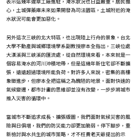
表示這幾年違章工廠進駐，淹水狀況也日益嚴重。居民擔
心，土城彈藥庫未來如果開發為司法園區，土城附近的淹
水狀況可能會更加惡化。
另外這次三峽的北大特區，也出現陸上行舟的景象。台北
大學不動產與城鄉環境學系副教授廖本全指出，三峽位處
大漢溪與三峽溪的匯流處，從自然環境來看，本來就是一
個容易淹水的河川沖積地帶，但是這幾年新住宅卻不斷擴
張，遠遠超過環境所能負荷。對許多人來說，密集的高樓
象徵進步，但廖本全把這稱之為醜陋的地景。面對快速的
氣候變遷，都市計畫的思維卻並沒有改變，一步步將城市
推入災害的循環中。
當城市不斷追求成長、擴張版圖，我們面對氣候災害的風
險與日俱增，我們的防災能力卻更加脆弱。停下腳步，重
新檢討與水共生的城市策略，才不枉費老天爺提出的示