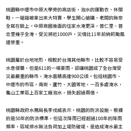
桃園縣中壢市中原大學旁的商店街，泡水的運動衣、休閒
鞋，一箱箱被拿出來大特賣，學生開心搶購，老闆的無奈
全寫在臉上。中原商圈後面的住家水淹更深，普仁里、普
忠里幾乎全淹，受災將近1000戶，災情比11年前納莉颱風
還慘重。
桃園屬於台地地形，相較於台灣其他縣市，比較不容易受
水患侵襲，但是611的一場豪雨，卻讓桃園成了全台灣受
災最嚴重的縣市，淹水面積高達900公頃。包括桃園市、
中壢市的市區，南崁、蘆竹、大園等地，一百多處淹水，
龜山工業區上百家工廠泡水，損失超過兩億。
桃園縣政府水務局長李戎威表示，桃園的防洪設施，根據
的是50年的防洪標準，但這次降雨已經超過100年的降雨
頻率，區域排水無法負荷加上堤防破堤，是造成淹水最主