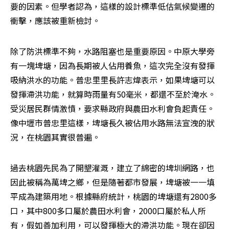
要的因素。但學者認為，這樣的設計標準低估氣候變遷的
衝擊，應該被重新檢討。
除了防洪標準不夠，水路阻塞也是重要原因。中原大學旁
有一塊埤塘，因為長期被人佔用養魚，這次完全沒有發揮
吸納洪水的功能。普忠里里長許志煒表示，如果埤塘可以
發揮滯洪功能，就算時雨量有50毫米，都還不至於淹水。
受災居民群情激憤，要求縣政府與農田水利會負起責任。
像中壢市普忠里這樣，埤塘長久被佔用水路無法宣洩的狀
況，在桃園其實很普遍。
過去桃園先民為了開墾灌溉，建立了綿密的埤圳網路，也
因此被稱為萬埤之鄉，但是隨著都市發展，埤塘被一一填
平成為建築用地。根據縣府統計，桃園的埤塘還有2800多
口，其中800多口屬於農田水利會，2000口屬於私人所
有，假如善加利用，可以發揮極大的滯洪功能。現在卻因