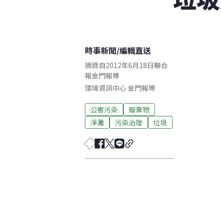
時事新聞
/
編輯直送
摘錄自2012年6月18日聯合
報金門報導
環境資訊中心
金門
報導
公害污染
廢棄物
淨灘
污染治理
垃圾