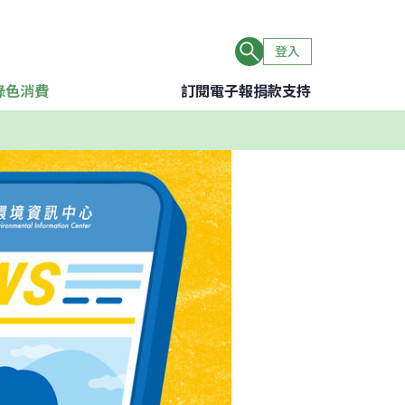
登入
綠色消費
訂閱電子報
捐款支持