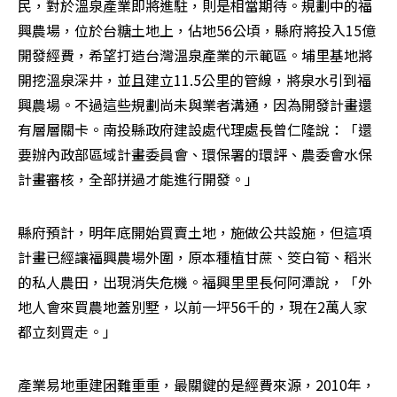
民，對於溫泉產業即將進駐，則是相當期待。規劃中的福
興農場，位於台糖土地上，佔地56公頃，縣府將投入15億
開發經費，希望打造台灣溫泉產業的示範區。埔里基地將
開挖溫泉深井，並且建立11.5公里的管線，將泉水引到福
興農場。不過這些規劃尚未與業者溝通，因為開發計畫還
有層層關卡。南投縣政府建設處代理處長曾仁隆說：「還
要辦內政部區域計畫委員會、環保署的環評、農委會水保
計畫審核，全部拼過才能進行開發。」
縣府預計，明年底開始買賣土地，施做公共設施，但這項
計畫已經讓福興農場外圍，原本種植甘蔗、筊白筍、稻米
的私人農田，出現消失危機。福興里里長何阿潭說，「外
地人會來買農地蓋別墅，以前一坪56千的，現在2萬人家
都立刻買走。」
產業易地重建困難重重，最關鍵的是經費來源，2010年，