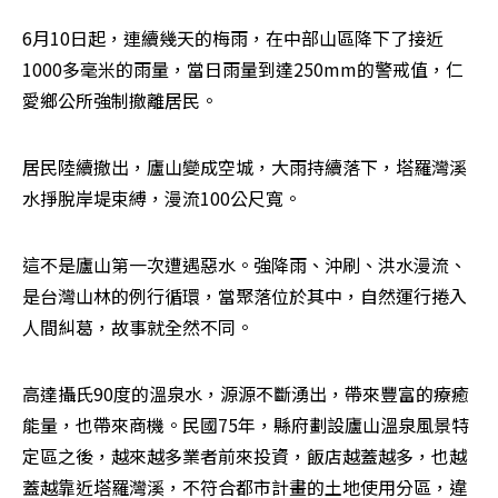
6月10日起，連續幾天的梅雨，在中部山區降下了接近
1000多毫米的雨量，當日雨量到達250mm的警戒值，仁
愛鄉公所強制撤離居民。
居民陸續撤出，廬山變成空城，大雨持續落下，塔羅灣溪
水掙脫岸堤束縛，漫流100公尺寬。
這不是廬山第一次遭遇惡水。強降雨、沖刷、洪水漫流、
是台灣山林的例行循環，當聚落位於其中，自然運行捲入
人間糾葛，故事就全然不同。
高達攝氏90度的溫泉水，源源不斷湧出，帶來豐富的療癒
能量，也帶來商機。民國75年，縣府劃設廬山溫泉風景特
定區之後，越來越多業者前來投資，飯店越蓋越多，也越
蓋越靠近塔羅灣溪，不符合都市計畫的土地使用分區，違