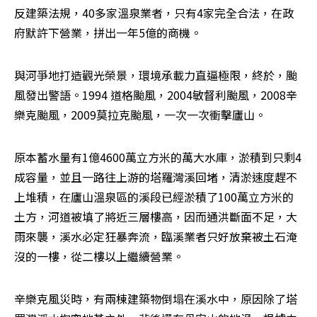
反建築法規，40多家溫泉業者，只有4家完全合法，在政
府默許下營業，拼出一年5億的商機。
與河爭地打造觀光榮景，環境承載力直逼極限，終於，颱
風發出警語。1994 道格颱風，2004敏督利颱風，2008辛
樂克颱風，2009莫拉克颱風，一次一次衝擊廬山。
原本蓄水量有1億4600萬立方米的萬大水庫，淤積到只剩4
成容量，並且一路往上游的塔羅灣溪回堵，清淤速度趕不
上堆積，在廬山溫泉區的溪段已經淤積了100萬立方米的
土方，河道被填了將近三層樓高，因而通洪斷面不足，大
雨來襲，溪水必定狂暴奔流，臨溪業者只好放棄被土石淹
沒的一樓，從二樓以上繼續營業。
辛樂克風災時，有兩棟建築物倒塌在溪水中，原因除了塔