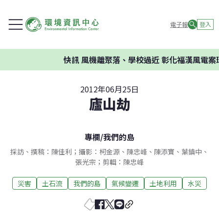
電子報
登入
快訊
風機離聚落、學校過近 彰化福漢風電案環
2012年06月25日
廬山劫
專欄
/
我們的島
採訪、撰稿：陳佳利；攝影：柯金源、陳忠峰、陳添寶、葉鎮中、
張光宗；剪輯：陳忠峰
災害
土石流
我們的島
氣候變遷
土地利用
水災