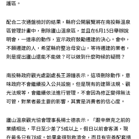
護區。
配合二次通盤檢討的結果，縣府公開展覽將在南投縣溫泉
區管理計畫中，刪除廬山溫泉區，並且在6月15日舉辦說
明會，一連串的動作，宣示政府鼓勵遷建的決心。會中，
不願遷建的人，希望縣府整治母安山，等待遷建的業者，
則是提出廬山還能不能做？可以做到什麼時候的疑問？
南投縣政府觀光處副處長王源鐘表示，這項刪除動作，意
味政府不會繼續投入公共設施，但是現有的建築法規、觀
光法規等，會繼續依法進行管理，不會因為修正變得無法
可管，對業者最主要的影響，其實是消費者的信心度。
廬山溫泉觀光協會理事長楊士德表示，「跟辛樂克之前的
業績相比，平日至少差了5成以上，假日以前會客滿，現
在最多只有78成。如果拿得到救濟金，而且有完善配套措