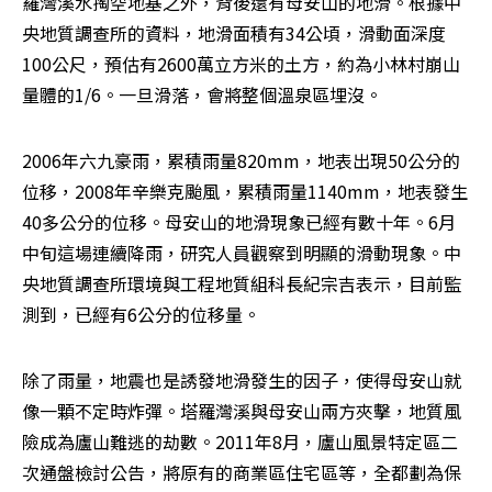
羅灣溪水掏空地基之外，背後還有母安山的地滑。根據中
央地質調查所的資料，地滑面積有34公頃，滑動面深度
100公尺，預估有2600萬立方米的土方，約為小林村崩山
量體的1/6。一旦滑落，會將整個溫泉區埋沒。
2006年六九豪雨，累積雨量820mm，地表出現50公分的
位移，2008年辛樂克颱風，累積雨量1140mm，地表發生
40多公分的位移。母安山的地滑現象已經有數十年。6月
中旬這場連續降雨，研究人員觀察到明顯的滑動現象。中
央地質調查所環境與工程地質組科長紀宗吉表示，目前監
測到，已經有6公分的位移量。
除了雨量，地震也是誘發地滑發生的因子，使得母安山就
像一顆不定時炸彈。塔羅灣溪與母安山兩方夾擊，地質風
險成為廬山難逃的劫數。2011年8月，廬山風景特定區二
次通盤檢討公告，將原有的商業區住宅區等，全都劃為保