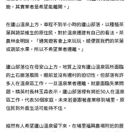
施，其實業者是希望能離開。」
在廬山溫泉上方，車程不到半小時的廬山部落，以種植茶
葉與蔬菜維生的原住民，對於溫泉遷建有自己的看法。茶
農林金明說，「通常遊客會上來玩玩，順便買我們的茶葉
或蔬菜水果，所以不希望業者遷離。」
廬山部落位在母安山上方，地質上沒有廬山溫泉區所面臨
的土石崩落風險，眼前並沒有遷村的迫切性，但部落有許
多人在溫泉區工作，一旦溫泉業者遷離，就要面臨失業問
題。精英村長林玉森表示，廬山部落裡有將近50人在溫泉
區工作，代表50個家庭，未來若要跟著產業移到埔里，原
住民到外面生活可能待不住。
縱然有人希望廬山溫泉留下來，在埔里福興農場附近的居