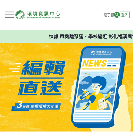
電子報
登入
快訊
風機離聚落、學校過近 彰化福漢風