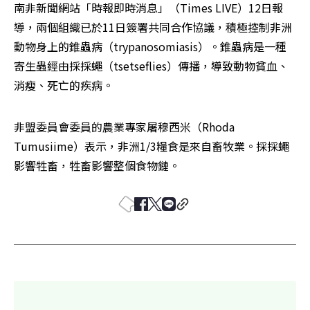
南非新聞網站「時報即時消息」（Times LIVE）12日報
導，兩個組織已於11日簽署共同合作協議，積極控制非洲
動物身上的錐蟲病（trypanosomiasis）。錐蟲病是一種
寄生蟲經由採採蠅（tsetseflies）傳播，導致動物貧血、
消瘦、死亡的疾病。
非盟委員會委員的農業專家屠穆西米（Rhoda 
Tumusiime）表示，非洲1/3糧食是來自畜牧業。採採蠅
影響牲畜，牲畜影響整個食物鏈。