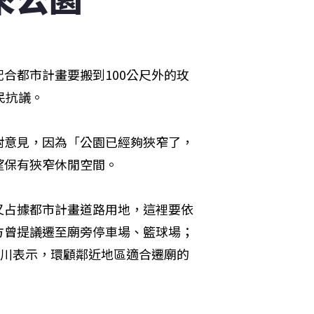
合都市計畫要搬到100公尺外的玫
民抗議。
對意見，因為「公園已經夠狹窄了，
望保有狹窄休閒空間。
又占據都市計畫道路用地，這裡要依
方曾提議遷至廟旁停車場、籃球場；
四川表示，環顧鄰近地區適合遷廟的