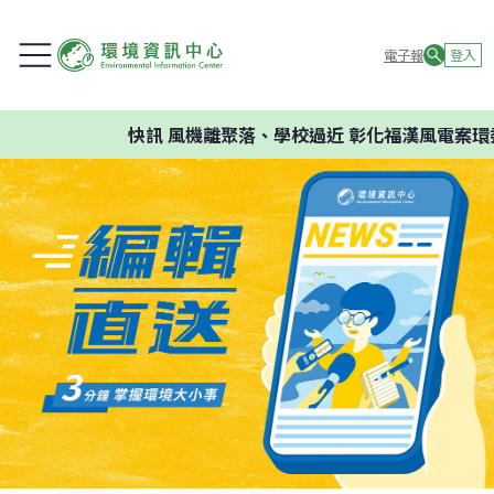
電子報
登入
快訊
風機離聚落、學校過近 彰化福漢風電案環