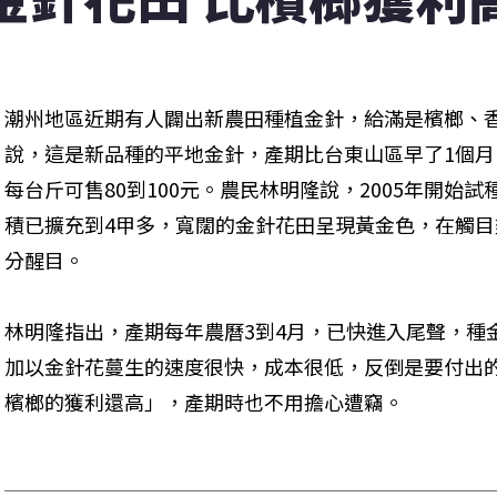
潮州地區近期有人闢出新農田種植金針，給滿是檳榔、
說，這是新品種的平地金針，產期比台東山區早了1個
每台斤可售80到100元。農民林明隆說，2005年開始試
積已擴充到4甲多，寬闊的金針花田呈現黃金色，在觸
分醒目。
林明隆指出，產期每年農曆3到4月，已快進入尾聲，種
加以金針花蔓生的速度很快，成本很低，反倒是要付出
檳榔的獲利還高」，產期時也不用擔心遭竊。 
