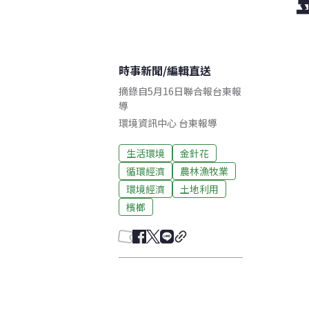
時事新聞
/
編輯直送
摘錄自5月16日聯合報台東報
導
環境資訊中心
台東
報導
生活環境
金針花
循環經濟
農林漁牧業
環境經濟
土地利用
檳榔