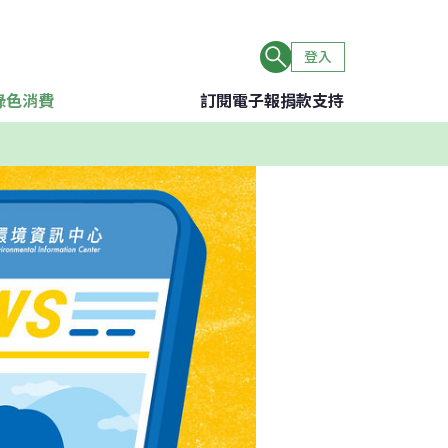
登入
綠色消費
訂閱電子報
捐款支持