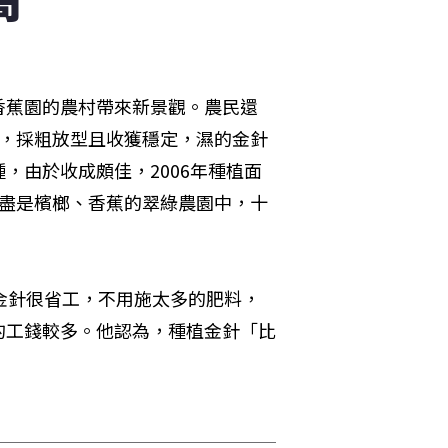
香蕉園的農村帶來新景觀。農民還
月，採粗放型且收獲穩定，濕的金針
種，由於收成頗佳，2006年種植面
目盡是檳榔、香蕉的翠綠農園中，十
金針很省工，不用施太多的肥料，
的工錢較多。他認為，種植金針「比