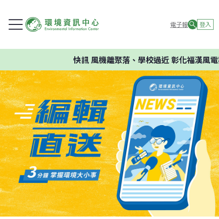
電子報
登入
快訊
風機離聚落、學校過近 彰化福漢風電