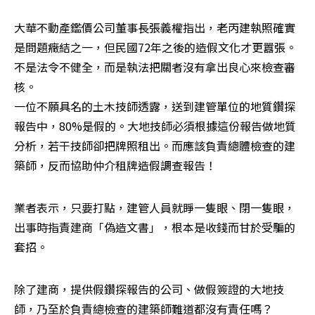
大華不動產鑑價公司董事長張義權指出，老丙建執照確實
是問題癥結之一，但民國72年之後的造假文化才更囂張。
不是法令不健全，而是執法把關者沒有拿出良心來檢查審
核。

一位不願具名的土木技師透露，送到建管單位的地質鑽探
報告中，80%是假的。大地技師必須根據這份報告做地質
分析，若干技師卻把牌照租出。而應該負責總體檢查的建
築師，反而協助仲介租牌造假調查報告！
業者表示，只要打點，建管人員就睜一隻眼、閉一隻眼，
出事時指責建商「偽造文書」，根本是收錢而甘於受騙的
套招。
除了建商，提供假鑽探報告的公司、做假簽證的大地技
師，乃至於負責總檢查的建築師難道都沒有責任嗎？