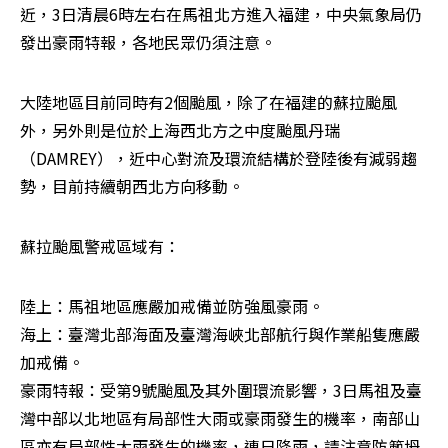
近，3日清晨6時左右在馬祖北方進入福建，中央氣象局仍
發出豪雨特報，各地民眾仍須注意。
大陸地區目前同時有2個颱風，除了在福建的蘇拉颱風
外，另外則是位於上海西北方之中度颱風丹瑞
（DAMREY），近中心對流及環流結構於登陸後有減弱趨
勢，目前持續朝西北方向移動。
蘇拉颱風警戒區域有：
陸上：馬祖地區應嚴加戒備並防強風豪雨。

海上：臺灣北部海面及臺灣海峽北部航行與作業船隻應嚴
加戒備。

豪雨特報：受第9號颱風及其外圍環流影響，3日馬祖及臺
灣中部以北地區有局部性大雨或豪雨發生的機率，南部山
區亦有局部性大雨發生的機率，連日降雨，請注意防範坍