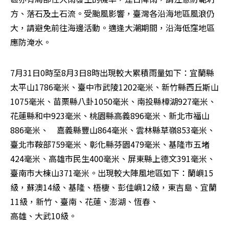
方、落石及土石流。受颱風影響，臺灣各沿海地區風浪仍
大，請避免前往海邊活動。適逢大潮期間，沿海低窪地區
應防淹水。
7月31日0時至8月3日8時出現較大累積雨量如下：宜蘭縣
太平山1786毫米、臺中市武陵1202毫米、新竹縣西丘斯山
1075毫米、苗栗縣八卦1050毫米、南投縣樟湖927毫米、
花蓮縣和中923毫米、桃園縣高義896毫米、新北市福山
886毫米、　嘉義縣豐山864毫米、雲林縣草嶺853毫米、
臺北市鞍部759毫米、彰化縣芬園479毫米、基隆市五堵
424毫米、高雄市民生400毫米、屏東縣上德文391毫米、
臺南市大棟山371毫米。出現較大陣風地區如下：蘭嶼15
級，蘇澳14級、基隆、梧棲、彭佳嶼12級，東吉島、宜蘭
11級，新竹、臺南、花蓮、澎湖、恆春、

高雄、大武10級。