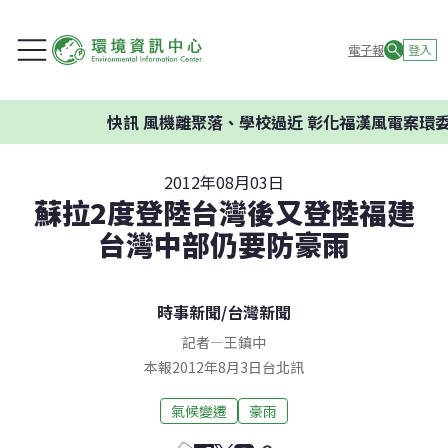
電子報
登入
快訊
風機離聚落、學校過近 彰化福漢風電案環委
2012年08月03日
蘇拉2度登陸台灣後又登陸福建
台灣中部仍要防豪雨
時事新聞
/
台灣新聞
記者
—
王鎮中
本報2012年8月3日台北訊
氣候變遷
豪雨