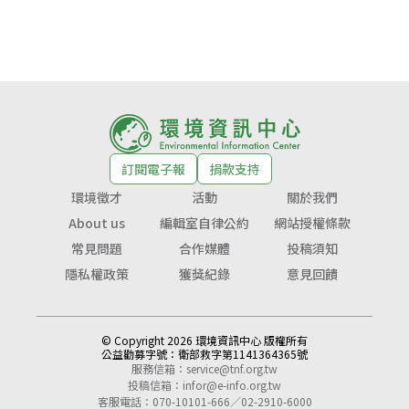
訂閱電子報
捐款支持
環境徵才
活動
關於我們
About us
編輯室自律公約
網站授權條款
常見問題
合作媒體
投稿須知
隱私權政策
獲獎紀錄
意見回饋
© Copyright 2026 環境資訊中心 版權所有
公益勸募字號：
衛部救字第1141364365號
服務信箱：
service@tnf.org.tw
投稿信箱：
infor@e-info.org.tw
客服電話：070-10101-666／02-2910-6000