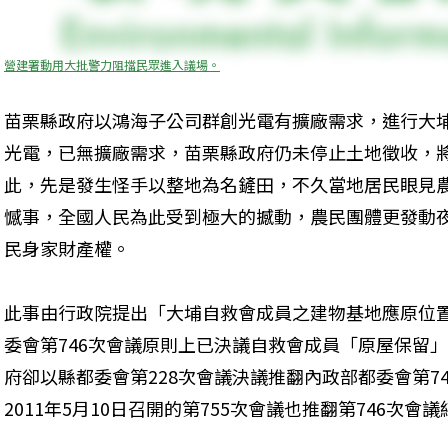
營建署動用大批警力阻擋民眾進入議場。
苗栗縣政府以鴻海子公司群創光電有擴廠需求，進行大
光電，已無擴廠需求，苗栗縣政府仍未停止土地徵收，
此，先是發生怪手以整地為名鏟田，不久當地居民眼見
憾事，全國人民為此受到極大的撼動，農民團體更發動
民身家財產權。

此事由行政院提出「大埔自救會成員之建物基地應原位
委會第746次會議原則上已決議自救會成員「原屋保留
府卻以縣都委會第228次會議決議推翻內政部都委會第7
2011年5月10日召開的第755次會議也推翻第746次會議