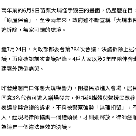
兩年前的6月9日苗栗大埔怪手毀田的畫面，仍歷歷在目
「原屋保留」，至今兩年來，政府雖不斷宣稱「大埔事
迫拆除，無家可歸的處境。

繼7月24日，內政部都委會第784次會議，決議拆除上述
議，再度確認前次會議記錄。4戶人家以及2年間陪伴奔
建署外跪倒痛哭。

昨營建署門口佈署大規模警力，阻擋民眾進入會場，居
同意3名代表可進入議場發言，但拒絕媒體與聲援民眾
表達參與會議的訴求，不料被警察強勢「無理扣留」，
人，經現場律師協調一個鐘頭後，才姍姍釋放。律師詹
為這是一個違法無效的決議。