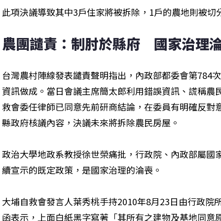
此項決議導致其中3戶住家將被拆除，1戶的農地則被切
農團譴責：制肘於縣府　國家治理
台灣農村陣線發表譴責聲明指出，內政部都委會第784
資訊做成。當日會議主席簡太郎利用錯誤資訊、謊稱農
救會委任律師已同意先前研商結論，在委員有明確反對
縣政府核議內容，決議未來將拆除農民房屋。

政治大學地政系教授徐世榮痛批，行政院、內政部屬國
續宣示的既定政策，是國家治理的淪喪。

大埔自救會發言人葉秀桃手持2010年8月23日由行政院所發
函表示，上面白紙黑字寫著「其所有之建物及基地同意