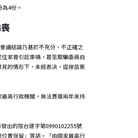
分為4份。
淪喪
次會議結論乃基於不充分、不正確之
民住家曾引起車禍，甚至欺騙委員自
意見的情形下，未經表決，逕按苗栗
家最高行政機關，無法貫徹兩年來持
出的院台建字第0990102255號
原位置保留」等語。「由國家最高行