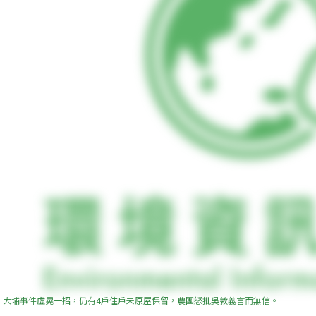
大埔事件虛晃一招，仍有4戶住戶未原屋保留，農團怒批吳敦義言而無信。