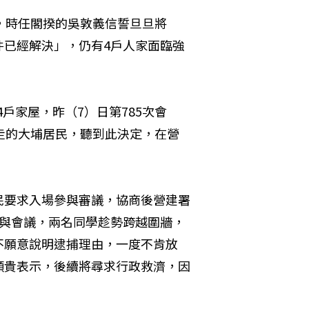
，時任閣揆的吳敦義信誓旦旦將
件已經解決」，仍有4戶人家面臨強
4戶家屋，昨（7）日第785次會
走的大埔居民，聽到此決定，在營
民要求入場參與審議，協商後營建署
參與會議，兩名同學趁勢跨越圍牆，
不願意說明逮捕理由，一度不肯放
順貴表示，後續將尋求行政救濟，因