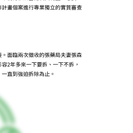
市計畫個案進行專業獨立的實質審查
喪。面臨兩次徵收的張藥局夫妻張森
形容2年多來一下要拆、一下不拆，
，一直到強迫拆除為止。