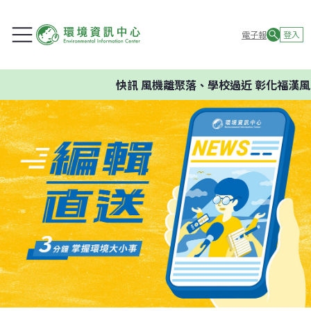
電子報
登入
快訊
風機離聚落、學校過近 彰化福漢風