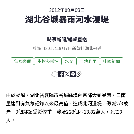
2012年08月08日
湖北谷城暴雨河水漫堤
時事新聞
/
編輯直送
摘錄自2012年8月7日新華社湖北報導
氣候變遷
生物多樣性
水文
土地利用
中國新聞
由於颱風，湖北省襄陽市谷城縣境內普降大到暴雨，日雨
量達到有氣象記錄以來最高值，造成北河漫堤，縣城2/3被
淹，9個鄉鎮受災較重，涉及228個村13.82萬人，死亡3
人。