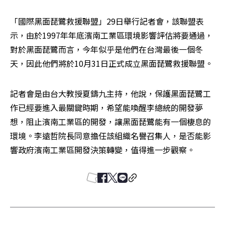
「國際黑面琵鷺救援聯盟」29日舉行記者會，該聯盟表
示，由於1997年年底濱南工業區環境影響評估將要通過，
對於黑面琵鷺而言，今年似乎是他們在台灣最後一個冬
天，因此他們將於10月31日正式成立黑面琵鷺救援聯盟。
記者會是由台大教授夏鑄九主持，他說，保護黑面琵鷺工
作已經要進入最關鍵時期，希望能喚醒李總統的開發夢
想，阻止濱南工業區的開發，讓黑面琵鷺能有一個棲息的
環境。李遠哲院長同意擔任該組織名譽召集人，是否能影
響政府濱南工業區開發決策轉變，值得進一步觀察。