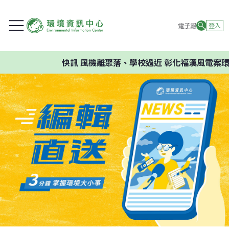
電子報
登入
快訊
風機離聚落、學校過近 彰化福漢風電案環