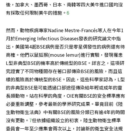
後，加拿大、墨西哥、日本、南韓等四大美牛進口國均沒
有採取任何限制美牛的措施。
6
然而，動物疾病專家Nadine Mestre-Francés等人在今年1
月於Emerging Infectious Diseases發表的研究論文中指
出，美國第4起BSE病例是否只是零星偶發性的病例還有待
商榷。他們以鼠狐猴(mouse lemur)進行實驗，發現罹患
L型非典型BSE的機率高於傳統型的BSE。詳言之，這項研
究證實了不同物種間存在著口部傳染BSE的風險，而且這
樣的風險高於傳統型的BSE。因此，這些科學家認為，L型
的非典型BSE是可能透過口部途徑傳染給年輕或成年的靈
長類動物。站在科學的角度，OIE有關BSE的安全標準應有
必要重新調整，參考最新的學界研究成果。畢竟目前《陸
生動物衛生法典》中有關BSE的風險分類已有逾4年的時間
沒有更動。
7
但依據組織設立的初衷，陸生動物衛生標準
委員會一年至少應集會兩次以上，討論新的衛生安全法規