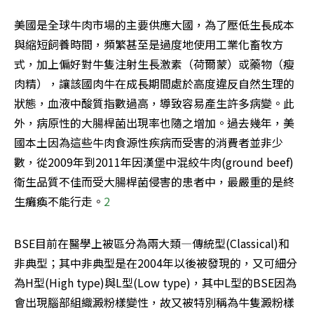
美國是全球牛肉市場的主要供應大國，為了壓低生長成本
與縮短飼養時間，頻繁甚至是過度地使用工業化畜牧方
式，加上偏好對牛隻注射生長激素（荷爾蒙）或藥物（瘦
肉精），讓該國肉牛在成長期間處於高度違反自然生理的
狀態，血液中酸質指數過高，導致容易產生許多病變。此
外，病原性的大腸桿菌出現率也隨之增加。過去幾年，美
國本土因為這些牛肉食源性疾病而受害的消費者並非少
數，從2009年到2011年因漢堡中混絞牛肉(ground beef)
衛生品質不佳而受大腸桿菌侵害的患者中，最嚴重的是終
生癱瘓不能行走。
2
BSE目前在醫學上被區分為兩大類—傳統型(Classical)和
非典型；其中非典型是在2004年以後被發現的，又可細分
為H型(High type)與L型(Low type)，其中L型的BSE因為
會出現腦部組織澱粉樣變性，故又被特別稱為牛隻澱粉樣