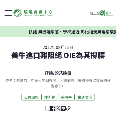
電子報
登入
快訊
風機離聚落、學校過近 彰化福漢風電案環委建
2012年08月12日
美牛進口難阻絕 OIE為其撐腰
評論
/
公共論壇
作者：蔡育岱（中正大學副教授）、譚偉恩（美國慢食協會紐約分
會志工）
公共論壇
瘦肉精
美國牛
生活環境