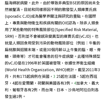
腦海綿狀病變。此外，由於導致非典型BSE的原因尚未全
然被釐清，目前和同樣原因不明的散發型人類庫賈氏病
(sporadic CJD)成為醫學界關注與研究的重點。在國際
上，專責與動物衛生和疾病有關的OIE認為，除非人類食
用了某些動物的特殊風險部位(Specified Risk Material, 
SRM)，否則並不會被感染變異型的庫賈氏症(vCJD)，也
就是人類因食用受到污染的動物風險部位（例如：牛隻的
扁桃腺與迴腸末端，或是30個月齡以上牛隻的腦、眼、脊
髓、頭骨等）才可能會罹患的狂牛症病變。此種特殊類型
的vCJD是在1996年於英國被發現，依據世界衛生組織
(World Health Organization, WHO)統計，截至2011年3
月，共有175起病例在英國，
3
 25起在法國，5起在西班
牙，4起在愛爾蘭，荷蘭與美國各有3例，
4
加拿大、義大
利、葡萄牙各有2例，而台灣、日本、沙烏地阿拉白則各
發生過1例。