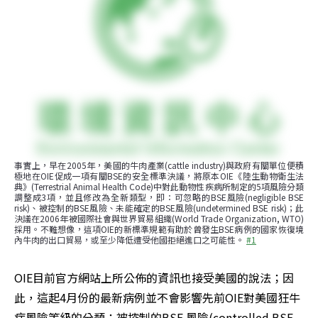
事實上，早在2005年，美國的牛肉產業(cattle industry)與政府有關單位便積
極地在OIE促成一項有關BSE的安全標準決議，將原本OIE《陸生動物衛生法
典》(Terrestrial Animal Health Code)中對此動物性疾病所制定的5項風險分類
調整成3項，並且修改為全新類型，即：可忽略的BSE風險(negligible BSE 
risk)、被控制的BSE風險、未能確定的BSE風險(undetermined BSE risk)；此
決議在2006年被國際社會與世界貿易組織(World Trade Organization, WTO)
採用。不難想像，這項OIE的新標準規範有助於曾發生BSE病例的國家恢復境
內牛肉的出口貿易，或至少降低遭受他國拒絕進口之可能性。 
#1
OIE目前官方網站上所公佈的資訊也接受美國的說法；因
此，這起4月份的最新病例並不會影響先前OIE對美國狂牛
症風險等級的分類：被控制的BSE 風險(controlled BSE 