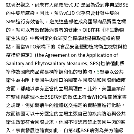
就現況觀之，尚未有人類罹患vCJD 是因為受到非典型BSE
的牛隻所感染。因此，預防vCJD 似乎只要針對牛隻的
SRM進行有效管制，避免這些部位成為國際肉品貿易之標
的，就可以有效保護消費者的健康。OIE在其《陸生動物
衛生法典》中所制定的BSE安全標準就是採取這樣的觀
點，而當WTO架構下的《食品安全暨動植物衛生檢驗與檢
疫措施協定》(the Agreement on the Application of 
Sanitary and Phytosanitary Measures, SPS)也依循此標
準作為國際肉品貿易標準調和化的根據時，
5
想要以公共
衛生為由阻止美國牛肉進口的國家在國際法和國際組織兩
方面，都難以享有正當的立場與理由。此外，美國農業部
在監測與處理本土BSE病例的做法上符合WHO相關議定書
之規範，例如將病牛的遺體送交指定的實驗室進行化驗。
故而該國可以十分堅定的立場主張自己的疾病防治與公共
衛生政策符合國際要求，他國不得恣意禁止美國牛肉的輸
入。事實發展也確實如此，自第4起BSE病例為美方確認