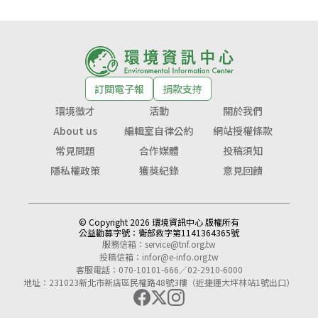
訂閱電子報
捐款支持
環境徵才
活動
關於我們
About us
編輯室自律公約
網站授權條款
常見問題
合作媒體
投稿須知
隱私權政策
獲獎紀錄
意見回饋
© Copyright 2026 環境資訊中心 版權所有
公益勸募字號：
衛部救字第1141364365號
服務信箱：
service@tnf.org.tw
投稿信箱：
infor@e-info.org.tw
客服電話：070-10101-666／02-2910-6000
地址：231023新北市新店區民權路48號3樓（近捷運大坪林站1號出口）