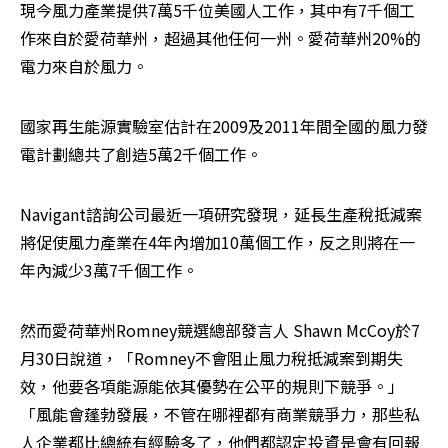
現今風力產業提供7萬5千位美國人工作，其中有7千個工
作來自於愛荷華州，超過其他任何一州。愛荷華州20%的
電力來自於風力。
國家再生能源實驗室估計在2009及2011年間全國的風力發
電計劃總共了創造5萬2千個工作。
Navigant諮詢公司最近一項研究發現，延長生產稅抵減案
將促使風力產業在4年內增加10萬個工作，反之則將在一
年內減少3萬7千個工作。
然而愛荷華州Romney競選總部發言人 Shawn McCoy於7
月30日說道，「Romney不會阻止風力稅抵減案到期失
效，他要各項能源能依其優勢在公平的規則下競爭。」
「風能會蓬勃發展，不管在哪裡都有商業競爭力，那些私
人企業都比總統有經驗多了，他們都認定投資是會有回報