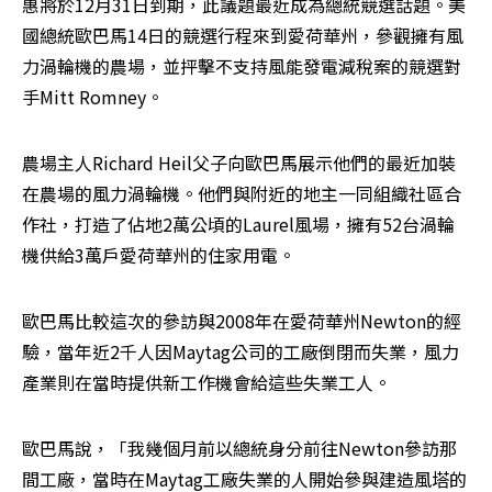
惠將於12月31日到期，此議題最近成為總統競選話題。美
國總統歐巴馬14日的競選行程來到愛荷華州，參觀擁有風
力渦輪機的農場，並抨擊不支持風能發電減稅案的競選對
手Mitt Romney。
農場主人Richard Heil父子向歐巴馬展示他們的最近加裝
在農場的風力渦輪機。他們與附近的地主一同組織社區合
作社，打造了佔地2萬公頃的Laurel風場，擁有52台渦輪
機供給3萬戶愛荷華州的住家用電。
歐巴馬比較這次的參訪與2008年在愛荷華州Newton的經
驗，當年近2千人因Maytag公司的工廠倒閉而失業，風力
產業則在當時提供新工作機會給這些失業工人。
歐巴馬說，「我幾個月前以總統身分前往Newton參訪那
間工廠，當時在Maytag工廠失業的人開始參與建造風塔的