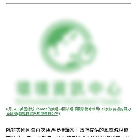
8月14日美國總統Obama的競選中間站選擇觀摩愛荷華州Heil家族農場的風力
渦輪機(轉載自歐巴馬競選辦公室)
除非美國國會再次通過授權議案，政府提供的風電減稅優