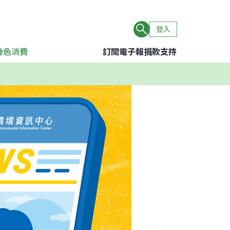
登入
綠色消費
訂閱電子報
捐款支持