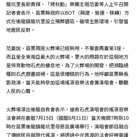
龍坑里長郭貴輝、「拷秋勤」樂團主唱范姜等人上午召開
記者會表示，苗栗縣政府以BOT（興建、營運、移轉）方
式在後龍鎮龍坑里設立殯葬園區，破壞生態環境，引發當
地居民反對。
范姜說，苗栗兩座火葬場已經夠用，不需要再蓋第3座，
而且是全東南亞最大的火葬場，更大的問題在於這個地方
是保育動物石虎的棲息地，為了火葬場的開發，把瀕臨絕
種的石虎趕盡殺絕，這是很糟糕的行為。他呼籲苗栗縣長
劉政鴻，當天能夠參加這場搖滾音樂法會兼演唱會，聽聽
人民的心聲。
火葬場滾出後龍自救會表示，搶救石虎演唱會的搖滾音樂
法會將在農曆7月15日（國曆8月31日）當天晚間7時到10
時在苗栗後龍鎮龍坑里母慈宮廣場舉行，演唱會節目融合
了傳統民俗與現代搖滾，將透過中元普渡的法會迎神靈護