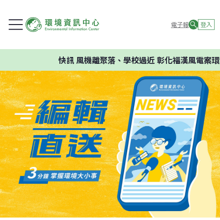
電子報
登入
快訊
風機離聚落、學校過近 彰化福漢風電案環