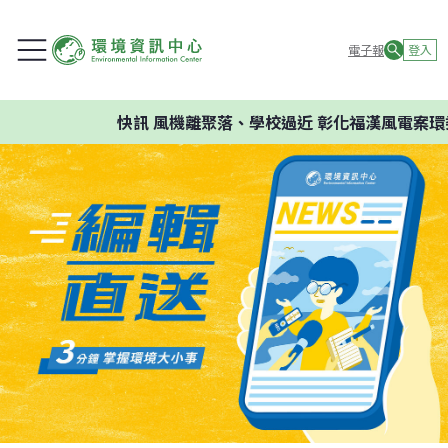
電子報
登入
快訊
風機離聚落、學校過近 彰化福漢風電案環