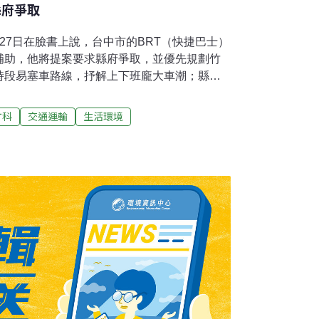
縣府爭取
27日在臉書上說，台中市的BRT（快捷巴士）
補助，他將提案要求縣府爭取，並優先規劃竹
時段易塞車路線，抒解上下班龐大車潮；縣府
，只要相關政策或計畫一公布，就會申請爭取
用道保持行車順暢，也沒有智慧型管理系統，
竹科
交通運輸
生活環境
功能，現在中央對台中市的BRT相當肯定，還
望縣府積極爭取。