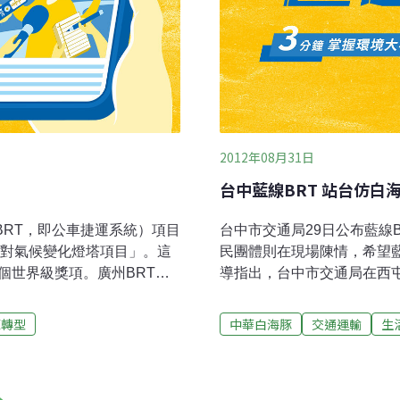
2012年08月31日
台中藍線BRT 站台仿白
BRT，即公車捷運系統）項目
台中市交通局29日公布藍線
應對氣候變化燈塔項目」。這
民團體則在現場陳情，希望
個世界級獎項。廣州BRT項
導指出，台中市交通局在西
究院寧平化介紹說，廣州
設計說明會」，並就優先號
提升和發揮了公共交通的運輸
地方意見。藍線BRT白海豚
源轉型
中華白海豚
交通運輸
生
深遠的影響，具有較好的示
BRT」，中華民國大眾運
高，廣州BRT項目建成後使
副局長溫代欣遞交陳情書。
營里程22.38萬公里計
通局目前規劃中的藍線BRT