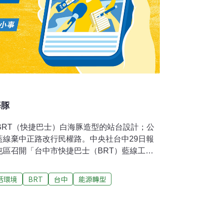
海豚
BRT（快捷巴士）白海豚造型的站台設計；公
藍線棄中正路改行民權路。中央社台中29日報
屯區召開「台中市快捷巴士（BRT）藍線工程
誌、站台設備配置等規劃方案提出說明，聽取
站台的造型概念也首度曝光。「我們不要假
活環境
BRT
台中
能源轉型
輸促進協會數名成員在現場舉標語，並向交通局
大眾運輸促進協會理事長李文傑指出，中市交
，因中正路沿線居民反對設置BRT專用道或專