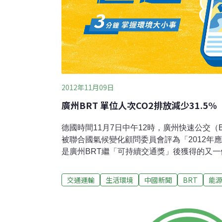
2012年11月09日
廣州BRT 單位人次CO2排放減少31.5%
德國時間11月7日中午12時，廣州快速公交（
被聯合國氣候變化顧問委員會評為「2012年
是廣州BRT繼「可持續交通獎」後獲得的又一
目的主要設計單位——廣州市市政工程設計研
BRT項目之所以能入選的重要原因在於，其
交通運輸
生活環境
中國新聞
BRT
能
效率，實現了節能減排，並在國內外都產生了
範價值。得益於交通秩序改善和運營速度的提
得每百公里氣耗比普通公交降低了5%，以最高運