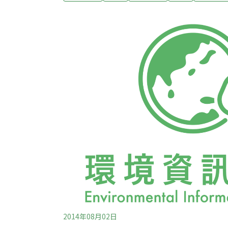
勢，抵達現場為台灣的氣候將來發聲。從中部
分關注空污及如何減碳，期待能朝永續城市、
方向努力。台中女中學生蘇薏貞表示，對紀錄
刻。「凡是重度汙染、不宜外出的天氣，柴靜
於剝奪了基本的生活權利。」蘇蕙貞強調，中
下一代，需要更多人重視。擔任主持人的社區
2014年08月02日