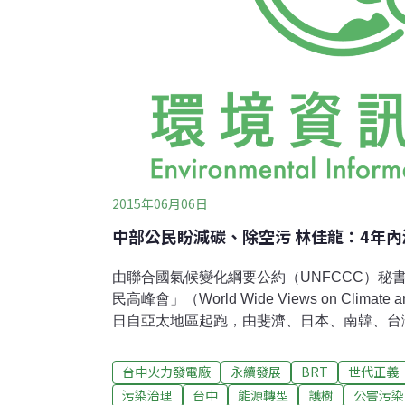
2015年06月06日
中部公民盼減碳、除空污 林佳龍：4年內
由聯合國氣候變化綱要公約（UNFCCC）秘
民高峰會」（World Wide Views on Climate a
日自亞太地區起跑，由斐濟、日本、南韓、台
在結束將近9小時的馬拉松式腦力激盪後，交
氣候變遷 中部公民聚焦空污、減碳台灣由北
台中火力發電廠
永續發展
BRT
世代正義
於台中市政府舉行，近百位來自雲林、彰化、
污染治理
台中
能源轉型
護樹
公害污染