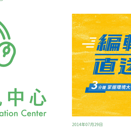
場討論結果可看出，民眾十
子星城。台中市議會民進黨
以媒體推動公共環境意識的
好奇，如果BRT有那麼好，
片《穹頂之下》印象特別深
便必須把女兒關在家裡，等
部的空氣汙染問題也已危及
2014年07月29日