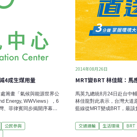
2014年08月26日
減4成生煤用量
MRT變BRT 林佳龍：馬
書處籌畫「氣候與能源世界公
馬英九總統8月24日赴台中
nd Energy, WWViews），6
林佳龍對此表示，台灣大道
灣、菲律賓同步揭開序幕，
藍線從MRT變成BRT，最
由歐陸、美西等地接棒。因應
歉，才來評論台中交通。林
中南三地分頭辦理，中部場次
鐵台中站舉辦自行車活動，
公民參與
交通運輸
生活環境
BRT
南投的民眾不畏上午的雨
每天有60萬通勤人口互動