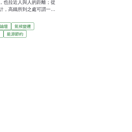
，也拉近人與人的距離；從
計，高鐵所到之處可謂一片
距離市區遙遠的鄉野卻讓他
市配套政策的缺陷。近日，
論壇
氣候變遷
巴市（ Curitiba），發
T
能源節約
多年實驗所發展出來的城市
的城市，可以作為台灣的借
中南美洲大多數第三世界國家的
失業、環境污染等問題。但
通規畫、環境保護等各方面
速公車系統(BRT)，目前在