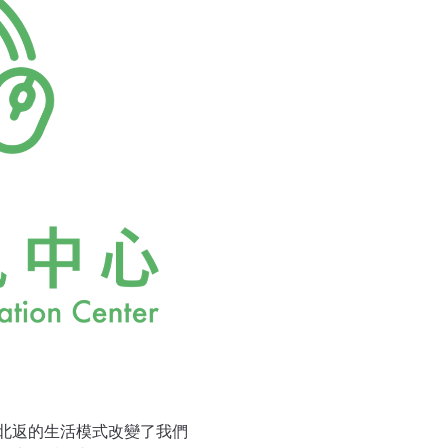
前全市公交車日均用氣總量的
用站台，但若無專用道就是假
年，就可節省3天全市公交的
路。溫代欣表示，中華白海
T系統單位人次二氧化碳排放
就像來跟媽祖朝拜一樣，而
運行效率，將平均每年
伸到台中港的BRT站台就取
說，未來藍線BR
北返的生活模式改變了我們