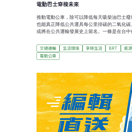
電動巴士穿梭未來
推動電動公車，除可以降低每天吸柴油巴士廢
也能真正降低公共運具每公里排碳的二氧化碳
或將在公共運輸發展史上留名。一條是在台中
先權的 BRT藍線；另一條則是行駛花蓮火車
巴士運輸的「太魯閣客運」。BRT在許多國
交通運輸
生活環境
享綠生活
BRT
能
久蘊釀與規劃後，雖然前方看似仍有風雨，但
電動公車
電動巴士的發展，則是各國爭相競逐的領域，
力，全力扶植清潔車輛產業，也讓電動巴士的
自己的一條路，格外引人注目。部份的台灣城
計畫的方式，補貼電動公車在少數路線運行。但
時對外發佈，將柴油廢氣列為國際癌症研究機構
致癌物時，推動進程也開始受到外界關注。政府
年內汱換6