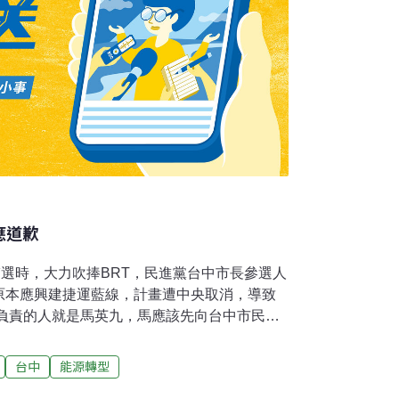
應道歉
輔選時，大力吹捧BRT，民進黨台中市長參選人
原本應興建捷運藍線，計畫遭中央取消，導致
該負責的人就是馬英九，馬應該先向台中市民道
佳龍24日與民進黨彰化縣長參選人魏明谷在高
兩人高喊「中彰攜手，台灣向前」，強調兩地
台中
能源轉型
密切，盼透過交通建設，將台中、彰化打造為雙