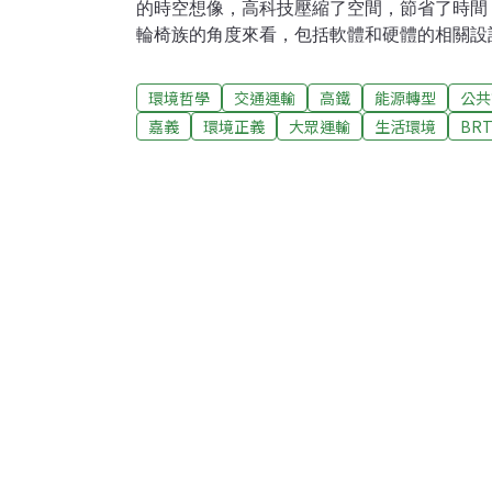
的時空想像，高科技壓縮了空間，節省了時間
輪椅族的角度來看，包括軟體和硬體的相關設
平坦與友善；但是，離開車廂踏出場站之後，
（她）們寸步難行，嚴重暴露出交通接駁與城
環境哲學
交通運輸
高鐵
能源轉型
公共
筆者藉由青輔會的青年國際交流計畫訪問巴西庫力奇
嘉義
環境正義
大眾運輸
生活環境
BR
現當地藉由公共交通的整合與創新，經由三十
管理經驗，被聯合國譽為世界上最具創意能力
鏡和比較。 1970年以前，庫力奇巴市如同
城市一樣，面臨人口擁擠、交通堵塞、貧窮、
是，今日不管在弱勢市民福利、公共空間、交
都已受到國際肯定。其中帶頭的創意政策就是快
美洲歐洲