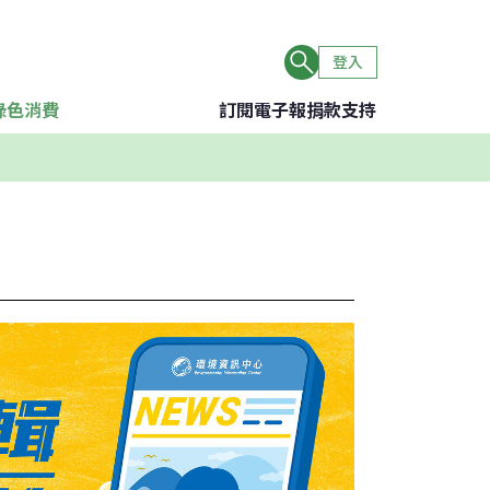
登入
綠色消費
訂閱電子報
捐款支持