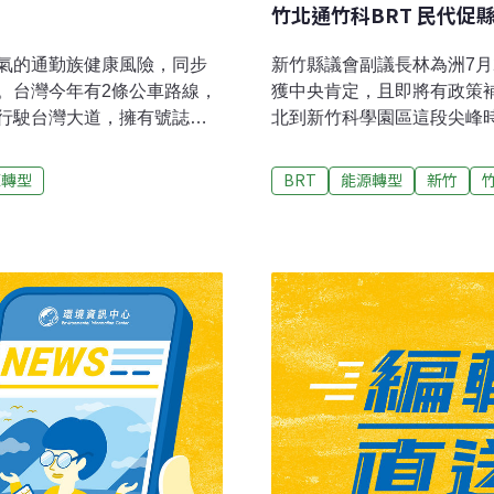
竹北通竹科BRT 民代促
氣的通勤族健康風險，同步
新竹縣議會副議長林為洲7月
。台灣今年有2條公車路線，
獲中央肯定，且即將有政策
行駛台灣大道，擁有號誌優
北到新竹科學園區這段尖峰
站到東華大學，全數採用電動
交通旅遊處副處長周秋堯說
家已不是新鮮事，台中市經長
補助。林為洲分析，沒有專
源轉型
BRT
能源轉型
新竹
總算可以在7月底上路試乘。
快捷公車無法真正發揮輸運
特別是對岸更是以傾國之
考慮補助其他縣市推動，希
發展在台灣，是否也能走出
市，已有好幾年政府以示辦
當世界衛生組織在2012年
（IARC）所認定的第一級
目前規劃花上200億，在10