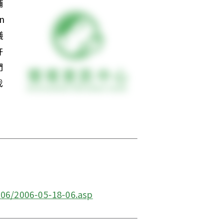
鋪
 
議
許
們
我
06/2006-05-18-06.asp