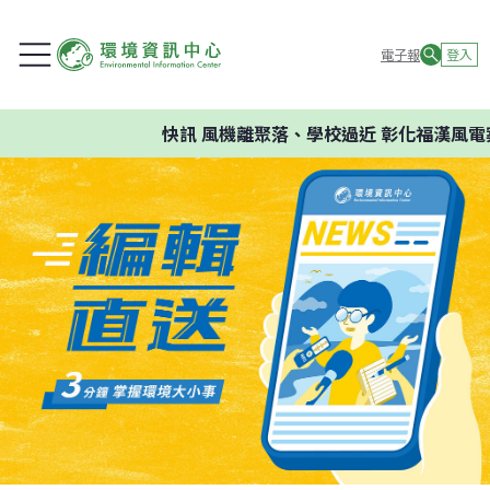
電子報
登入
快訊
風機離聚落、學校過近 彰化福漢風電