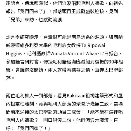
連語言、傳說都類似，他們流淚唱起毛利人禱歌，向祖先
報告「我們回來了」！部落頭目王成發盛裝迎接，見到
「兄弟」來訪，也感動流淚。
語言學研究顯示，台灣很可能是南島語系的源頭，紐西蘭
威靈頓維多利亞大學的毛利族女教授Te Ripowai 
Higgins、毛利語教師Winiata Vincent Whare17日抵台，
參加語言研討會，傳授毛利語從瀕臨滅絕到復振的30年經
驗，會議還沒開始，兩人就帶著孺慕之情，直奔太巴塱部
落。
兩位毛利族人一到部落，看見Kakitaan祖祠建築形式和屋
內祖靈柱雕刻，竟與毛利人部落的聚會所幾無二致，當場
問前來迎接的太巴塱部落頭目王成發：「能不能在這裡唱
毛利人的禱歌？」開口唱沒二句，他們倆淚水潸潸，直
呼：「我們回家了！」