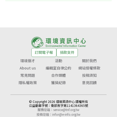
訂閱電子報
捐款支持
環境徵才
活動
關於我們
About us
編輯室自律公約
網站授權條款
常見問題
合作媒體
投稿須知
隱私權政策
獲獎紀錄
意見回饋
© Copyright 2026 環境資訊中心 版權所有
公益勸募字號：
衛部救字第1141364365號
服務信箱：
service@tnf.org.tw
投稿信箱：
infor@e-info.org.tw