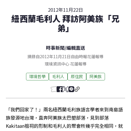
2012年11月22日
紐西蘭毛利人 拜訪阿美族「兄
弟」
時事新聞
/
編輯直送
摘錄自2012年11月21日自由時報花蓮報導
環境資訊中心
花蓮
報導
環境哲學
毛利人
原住民
阿美族
「我們回家了！」兩名紐西蘭毛利族語言學者來到南島語
族發源地台灣，直奔阿美族太巴塱部落，見到部落
Kakitaan祖祠的形制和毛利人的聚會所幾乎完全相同，就