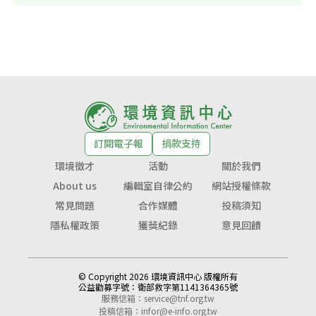
訂閱電子報
捐款支持
環境徵才
活動
關於我們
About us
編輯室自律公約
網站授權條款
常見問題
合作媒體
投稿須知
隱私權政策
獲獎紀錄
意見回饋
© Copyright 2026 環境資訊中心 版權所有
公益勸募字號：
衛部救字第1141364365號
服務信箱：
service@tnf.org.tw
投稿信箱：
infor@e-info.org.tw