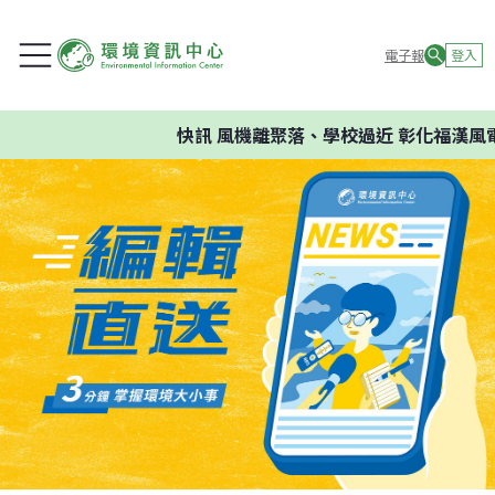
電子報
登入
快訊
風機離聚落、學校過近 彰化福漢風電