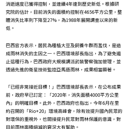
消逝速度已獲得控制，並連續4年達到歷史新低。根據研
究院的估計，目前消失的面積約控制在4656平方公里，整
體消失比率則下降至27%，為1988年展開調查以來的新
低。
巴西官方表示，居民為種植大豆及飼養牛群而濫伐，是造
成雨林消失的主因之一。巴西環境部長指出，為了避免遏
止這種行為，巴西政府大規模調派武裝警察強加管理，並
透過先進的衛星技術監控亞馬遜雨林，成果相當顯著。
「已經非常接近目標！」巴西環境部長表示，在公布成果
前，政府早已訂定：「2020年，消失面積4000平方公里
內」的明確目標。此外，巴西政府也指出，今年6月在里
約召開的「Rio+20」環境高峰會，除有效提升國內民眾的
對環保的重視外，也間接提升民眾對雨林保護的意識，對
目前雨林面積縮減的窘況大有幫助。