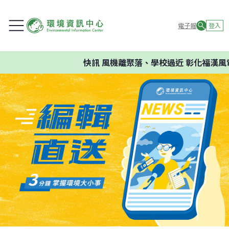
電子報
登入
快訊
風機離聚落、學校過近 彰化福漢風