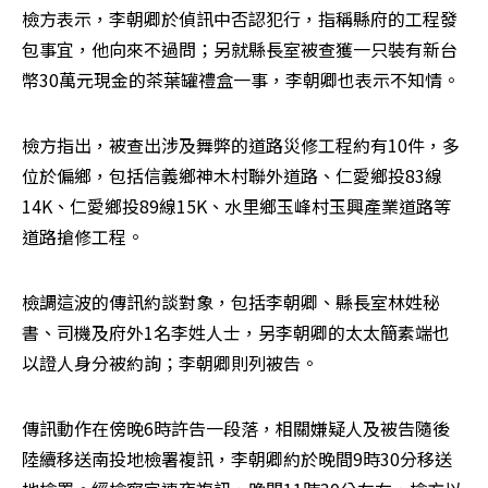
檢方表示，李朝卿於偵訊中否認犯行，指稱縣府的工程發
包事宜，他向來不過問；另就縣長室被查獲一只裝有新台
幣30萬元現金的茶葉罐禮盒一事，李朝卿也表示不知情。
檢方指出，被查出涉及舞弊的道路災修工程約有10件，多
位於偏鄉，包括信義鄉神木村聯外道路、仁愛鄉投83線
14K、仁愛鄉投89線15K、水里鄉玉峰村玉興產業道路等
道路搶修工程。
檢調這波的傳訊約談對象，包括李朝卿、縣長室林姓秘
書、司機及府外1名李姓人士，另李朝卿的太太簡素端也
以證人身分被約詢；李朝卿則列被告。
傳訊動作在傍晚6時許告一段落，相關嫌疑人及被告隨後
陸續移送南投地檢署複訊，李朝卿約於晚間9時30分移送