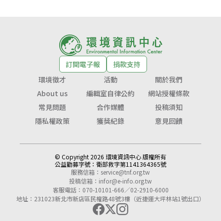
訂閱電子報
捐款支持
環境徵才
活動
關於我們
About us
編輯室自律公約
網站授權條款
常見問題
合作媒體
投稿須知
隱私權政策
獲獎紀錄
意見回饋
© Copyright 2026 環境資訊中心 版權所有
公益勸募字號：
衛部救字第1141364365號
服務信箱：
service@tnf.org.tw
投稿信箱：
infor@e-info.org.tw
客服電話：070-10101-666／02-2910-6000
地址：231023新北市新店區民權路48號3樓（近捷運大坪林站1號出口）