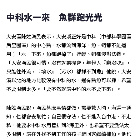
中科水一來　魚群跑光光
大安區陳姓漁民表示，大安溪正好是中科（中部科學園區
后里園區）的中心點，水都流到海洋，魚、蚵都不能運
用；「水一下來，魚都跑掉了」連鰻、蚵都沒辦法養。
「大安漁民很可憐，沒有就業機會，年輕人『賺沒吃』，
只能往外流，『壞水』（污水）都抓不到魚」他說，大安
溪以北的地方比較沒有中科的水，還有點魚可以抓，希望
不要限制太多。「要不然就讓中科的水不要下來」。
陳姓漁民說，漁民甚麼事情都做，需要救人時，海巡一通
知，也都會去幫忙；自己很守法，也不進入台中港、不走
私，他要求中科水用管排到3海里外，也希望不要漁法太
多限制，讓在外找不到工作的孩子能回家繼續捕魚。他也