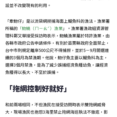
設並不改變現有的利用。
「牽魩仔」是以流袋網撈捕海面上鯷魚科的漁法，漁業署
所稱的
「魩鱙（ㄇㄧㄠˊ）漁業
」。漁業署漁政組資源管
理科鄭又華接受採訪時表示，魩鱙漁業屬於特許漁業，由
各縣市政府公告申請條件，有別於苗栗縣政府全面禁止，
台中市則規定離岸500公尺不得捕撈，並於5－9月間選連
續的3個月為禁漁期。他說，魩仔魚主要以鯷魚科為主，
選擇3個月禁漁，是為了減少誤捕經濟魚種幼魚，讓經濟
魚種得以長大、不至於誤捕。
「拖網控制好就好」
和前兩場相同，不但漁民在接受訪問時表示雙拖網威脅
大，現場漁民也抱怨3海里禁止拖網海巡執法不徹底，影