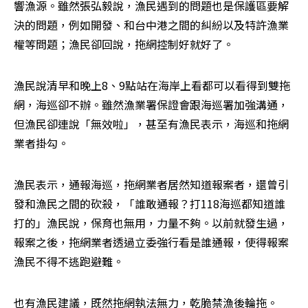
響漁源。雖然張弘毅說，漁民遇到的問題也是保護區要解
決的問題，例如開發、和台中港之間的糾紛以及特許漁業
權等問題；漁民卻回說，拖網控制好就好了。
漁民說清早和晚上8、9點站在海岸上看都可以看得到雙拖
網，海巡卻不辦。雖然漁業署保證會跟海巡署加強溝通，
但漁民卻連說「無效啦」，甚至有漁民表示，海巡和拖網
業者掛勾。
漁民表示，通報海巡，拖網業者居然知道報案者，還曾引
發和漁民之間的砍殺，「誰敢通報？打118海巡都知道誰
打的」漁民說，保育也無用，力量不夠。以前就發生過，
報案之後，拖網業者透過立委強行看是誰通報，使得報案
漁民不得不逃跑避難。
也有漁民建議，既然拖網執法無力，乾脆禁漁後輪拖。