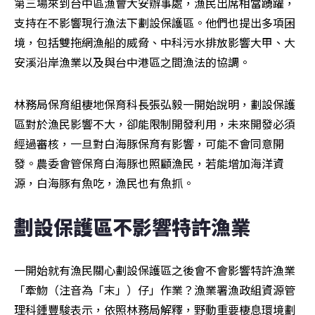
第三場來到台中區漁會大安辦事處，漁民出席相當踴躍，
支持在不影響現行漁法下劃設保護區。他們也提出多項困
境，包括雙拖網漁船的威脅、中科污水排放影響大甲、大
安溪沿岸漁業以及與台中港區之間漁法的協調。
林務局保育組棲地保育科長張弘毅一開始說明，劃設保護
區對於漁民影響不大，卻能限制開發利用，未來開發必須
經過審核，一旦對白海豚保育有影響，可能不會同意開
發。農委會管保育白海豚也照顧漁民，若能增加海洋資
源，白海豚有魚吃，漁民也有魚抓。
劃設保護區不影響特許漁業
一開始就有漁民關心劃設保護區之後會不會影響特許漁業
「牽魩（注音為「末」）仔」作業？漁業署漁政組資源管
理科鍾豐駿表示，依照林務局解釋，野動重要棲息環境劃