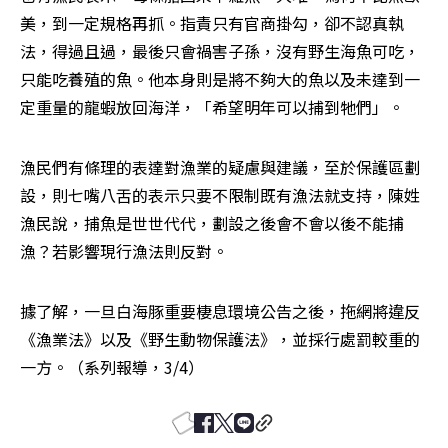
美，到一定規格再抓。指責只有官商掛勾，卻不認真執
法，得過且過，最後只會禍害子孫，沒有野生海魚可吃，
只能吃養殖的魚。他本身則是將不夠大的魚以及未達到一
定重量的龍蝦放回海洋，「希望明年可以捕到牠們」。
漁民們有條理的表達對漁業的疑慮與建議，至於保護區劃
設，則七嘴八舌的表示只要不限制既有漁法就支持，陳姓
漁民說，捕魚是世世代代，劃設之後會不會以後不能捕
漁？若影響現行漁法則反對。
據了解，一旦白海豚重要棲息環境公告之後，拖網將違反
《漁業法》以及《野生動物保護法》，並採行處罰較重的
一方。（系列報導，3/4）