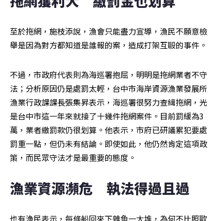
拖網獲利大　繳罰金也划算
至於拖網，施枝添說，漁會只能盡力宣導，漁民不願意檢
舉是因為對方都知道是誰報的案，造成打架互毆的事件。
不過，市政府代表則為海巡署抱屈，明明是拖網業者不守
法；分析原因仍是處罰太輕，台中市海岸資源漁業發展所
漁業行政課課長張集昇表示，海巡署很努力查緝拖網，光
是台中市這一年來就接了十幾件拖網案件。目前罰緩為3
萬，業者繳罰款仍很划算。他表示，市府已研議累犯要處
罰重一點，但仍未有結論。即使如此，他仍然肯定這項政
策，而民眾守法才是最重要的態度。
漁業資源瀕危　執法得過且過
也有漁民表示，每條船回來下雜魚一大堆，為何不比照歐