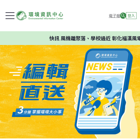
電子報
登入
快訊
風機離聚落、學校過近 彰化福漢風電