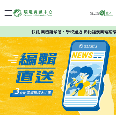
電子報
登入
快訊
風機離聚落、學校過近 彰化福漢風電案環