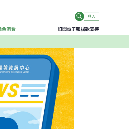
登入
綠色消費
訂閱電子報
捐款支持