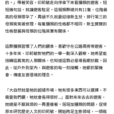
的。」帶著笑容，印莉敏走向停車下來看獼猴的遊客，短
短幾句話，就讓遊客駐足。這個猴群總共有11隻，位階最
高的母猴懷孕了，再過不久就要迎接新生兒，排行第三的
母猴常常被修理，每隻獼猴的性格都不相同，新生寶寶的
性格發展與母猴的位階其實有關係。
這群獼猴習慣了人們的餵食，喜歡守在公路兩旁等遊客。
十多年來，印莉敏對牠們的一舉一動深入觀察，她希望能
扭轉這異常的人猴關係，也知道這勢必是場長期抗戰。因
此，從戶外到室內，與遊客的每一刻接觸，她都抓緊機
會，傳達友善環境的理念。
「大自然就是牠的超級市場，牠有很多東西可以選擇，不
需要我們餵，牠就會長得很好...」面對來來去去的遊客，
她總是不厭其煩的一再重複著。塔塔加獼猴的問題，促使
原本研究歷史人文的印莉敏，開始跨足生態領域，一頭栽