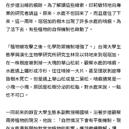
在步道沿線的痕跡。為了解讀這些線索，印莉敏特地向專
業的研究者請益。原來，水鹿不但回來了，而且還住了下
來。這一兩年，塔塔加的樹木出現了許多水鹿的啃痕。為
了活下去，有些植物的自保機制也啟動了。
「植物被攻擊之後，化學防禦機制增強了。」台灣大學生
態學與演化生物學研究所研究生林宗以特地來到塔塔加，
在一株樹皮被剝掉一大塊的華山松前，觀察水鹿的啃痕。
水鹿遇上鐵杉或冷杉，往往啃掉一大片，甚至環狀剝皮導
致樹木死亡，但是遇上華山松或是二葉松，啃痕通常是一
小塊一小塊，原因是松樹分泌的松脂，對水鹿來說，一點
也不可口。
一同前來的靜宜大學生態系副教授楊國楨，沿著步道觀察
兩旁植物的現況，他說：「自然情況下會有平衡機制，現
在水鹿重新開始對當地植物的影響，應該繼續瞭解、調