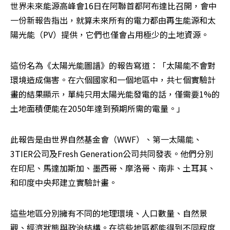
世界未來能源高峰會16日在阿聯首都阿布達比召開，會中
一份新報告指出，就算未來所有的電力都由再生能源和太
陽光能（PV）提供，它們也僅會占用極少的土地資源。
這份名為《太陽光能圖譜》的報告寫道：「太陽能不會對
環境造成傷害。在六個國家和一個地區中，共七個實驗計
畫的結果顯示，單純只用太陽光能發電的話，僅需要1%的
土地面積便能在2050年達到預期所需的電量。」
此報告是由世界自然基金會（WWF）、第一太陽能、
3TIER公司及Fresh Generation公司共同發表。他們分別
在印尼、馬達加斯加、墨西哥、摩洛哥、南非、土耳其、
和印度中央邦建立實驗計畫。
這些地區分別擁有不同的地理環境、人口數量、自然景
觀、經濟狀態與政治結構。在這些地區都能得到不同程度