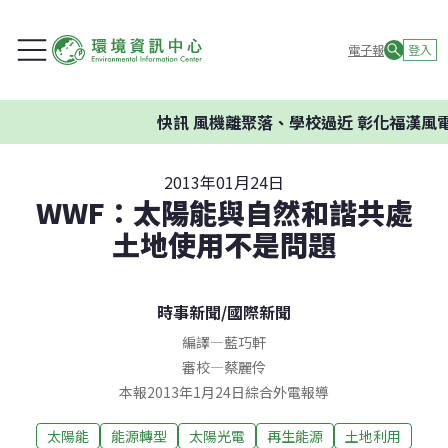
電子報
登入
快訊
風機離聚落、學校過近 彰化福漢風電
2013年01月24日
WWF：太陽能與自然和諧共處
土地使用不是問題
時事新聞
/
國際新聞
編譯
—
藍巧軒
審校
—
蔡麗伶
本報2013年1月24日綜合外電報導
太陽能
能源轉型
太陽光電
再生能源
土地利用