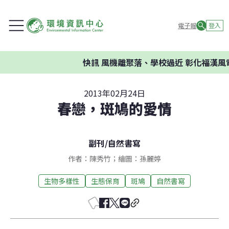
電子報
登入
快訊
風機離聚落、學校過近 彰化福漢風
2013年02月24日
春戀，斑鳩的愛情
副刊
/
自然書寫
作者：陳秀竹；繪圖：孫麗婷
生物多樣性
生態保育
斑鳩
自然書寫