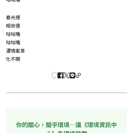
春光裡

相依偎

咕咕嚕

咕咕嚕

濃情蜜意

化不開
你的關心，關乎環境—讓《環境資訊中