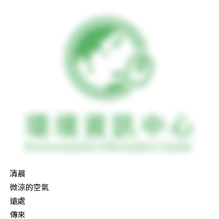
清晨

微涼的空氣

遠處

傳來
