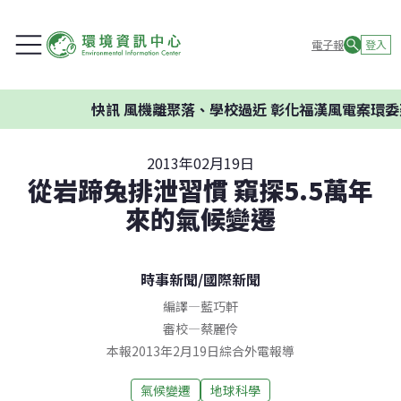
電子報
登入
快訊
風機離聚落、學校過近 彰化福漢風電案環委建
2013年02月19日
從岩蹄兔排泄習慣 窺探5.5萬年
來的氣候變遷
時事新聞
/
國際新聞
編譯
—
藍巧軒
審校
—
蔡麗伶
本報2013年2月19日綜合外電報導
氣候變遷
地球科學