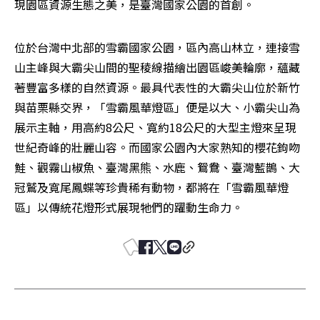
現園區資源生態之美，是臺灣國家公園的首創。
位於台灣中北部的雪霸國家公園，區內高山林立，連接雪
山主峰與大霸尖山間的聖稜線描繪出園區峻美輪廓，蘊藏
著豐富多樣的自然資源。最具代表性的大霸尖山位於新竹
與苗栗縣交界，「雪霸風華燈區」便是以大、小霸尖山為
展示主軸，用高約8公尺、寬約18公尺的大型主燈來呈現
世紀奇峰的壯麗山容。而國家公園內大家熟知的櫻花鉤吻
鮭、觀霧山椒魚、臺灣黑熊、水鹿、鴛鴦、臺灣藍鵲、大
冠鷲及寬尾鳳蝶等珍貴稀有動物，都將在「雪霸風華燈
區」以傳統花燈形式展現牠們的躍動生命力。