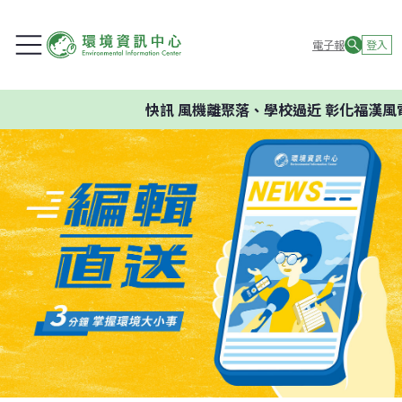
電子報
登入
快訊
風機離聚落、學校過近 彰化福漢風