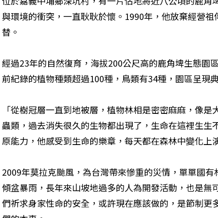
位於嘉義中埔鄉深坑村，有一片佔地將近八公頃的鹿角
與環境的衝突，一直耿耿於懷。1990年，他放棄經營
替。
經過23年的自然復育，海拔200公尺高的鹿角埤生態園
前紀錄的植物種類超過100種，鳥類有34種，園區呈現
「從樹冠層一直到地被層，植物林相是密密麻麻，像是
蟲類，過去消失很久的生物都出現了，生命在這裡生生
原能力，他感受到生命的樂章，每天都在森林中變化上演
2009年莫拉克颱風，為台灣帶來慘重的災情，單單國有林
傾盆暴雨，長年來山坡地過多的人為開發活動，也是無
們祈求身家性命的安全，或許現在應該做的，是節制更