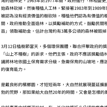
灣的造林史，1965年到1977年間，政府進行「林相
始森林砍掉，然後種植人工林，緊接著1983年到198
被認為沒有經濟價值的樹砍除，種植他們認為有價值的樹，
間，政府推動全面造林，以獎勵補助的方式，鼓勵民間
苗」領取補助金，估計台灣約有3萬多公頃的森林被毀掉
3月12日植樹節當天，多個環保團體，聯合抨擊政府的
「山上不種樹」的訴求，他們主張，政府不應該獎勵造
議將林地依國土保育需求分級，急需保育的山坡地，應
的復育能力。
是戴良彬的檳榔園，才短短兩年，大自然就展現蔓延擴
勃的荒野，那如果給大自然20年的時間，又會是怎樣的