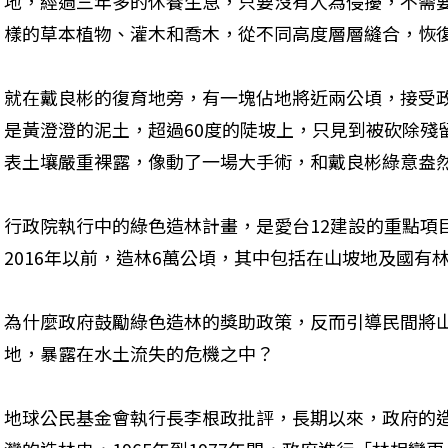
地，經過三年多的休養生息，只要沒有人為侵擾，不需
樣的草本植物、灌木和喬木，從不同高度層層縫合，恢
就在戴良彬的復育地旁，有一塊佔地將近兩公頃，接受
是黃澄澄的泥土，超過60度的陡坡上，只見到被砍除殘
表土壤嚴重裸露，像動了一場大手術，和戴良彬綠意盎
行政院執行中的綠色造林計畫，是愛台12建設的重點項目
2016年以前，造林6萬公頃，其中包括在山坡地及國有
為什麼政府鼓勵綠色造林的獎助政策，反而引導民間將
地，暴露在水土流失的危機之中？
地球公民基金會執行長李根政批評，長期以來，政府的