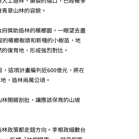
要人工造林，撕裂的傷口，已經被多
復青翠山林的容貌。
政府獎助造林的檳榔園，一眼望去盡
留的檳榔樹頭和新種的小樹苗，地
然的復育地，形成強烈對比。
，這項計畫編列近600億元，將在
林地，造林兩萬公頃。
山林開腸剖肚，讓應該保育的山坡
造林政策都走錯方向。李根政細數台