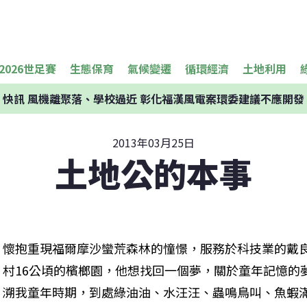
2026世足賽
生態保育
氣候變遷
循環經濟
土地利用
快訊
風機離聚落、學校過近 彰化福漢風電案環委建議不應開發
2013年03月25日
土地公的本事
懷抱重現福爾摩沙蠻荒森林的憧憬，服務於科技業的戴
村16公頃的檳榔園，他想找回一個夢，關於童年記憶的
溯我童年時期，到處綠油油、水汪汪、蟲鳴鳥叫、魚蝦