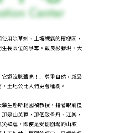
期使用除草劑、土壤裸露的檳榔園，
間生長區位的爭奪。戴良彬發現，大
，它還沒膝蓋高！」尊重自然，感受
信，土地公比人們更會種樹。
大學生態所楊國禎教授，指著眼前植
，那是山芙蓉，那個駁骨丹、江某，
風災肆虐，即使是受創崩塌的山坡