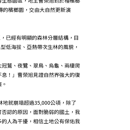
埤生態園區，地主曹榮旭對於種檳榔
祖傳的檳榔園，交由大自然更新演
區，已經有明顯的森林分層結構，目
典型低海拔、亞熱帶次生林的風貌，
大冠鷲、夜鷺、翠鳥、烏龜、兩棲爬
不息！」曹榮旭見證自然界強大的復
。 
地就崩塌超過35,000公頃，除了
可否認的原因，面對脆弱的國土，我
多的人為干擾，相信土地公有保佑我