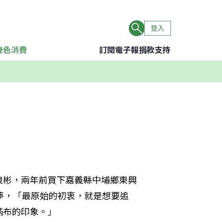
登入
綠色消費
訂閱電子報
捐款支持
良彬，兩年前買下嘉義縣中埔鄉東興
夢，「最原始的初衷，就是想要追
滿布的印象。」