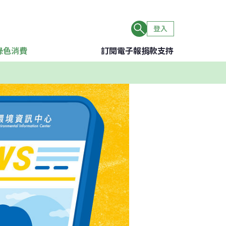
登入
綠色消費
訂閱電子報
捐款支持