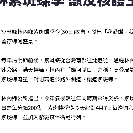
雲林縣林內鄉紫斑蝶季今(30日)揭幕，發出「我愛蝶，
留存蝶河盛景。
每年清明節前後，紫斑蝶從台灣南部往北遷徙，途經林
速公路，滿天蝶舞，林內有「蝶河隘口」之稱；高公局設
紫斑蝶流量，封閉高速公路外側道，讓道紫斑蝶。
林內鄉公所指出，今年氣候較往年同時期來得炎熱，紫
量是每分鐘200隻；紫斑蝶季從今天起到4月7日每逢週
紫斑蝶，並加入紫斑蝶保衛戰行列。