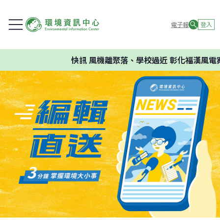
電子報
登入
快訊
風機離聚落、學校過近 彰化福漢風電