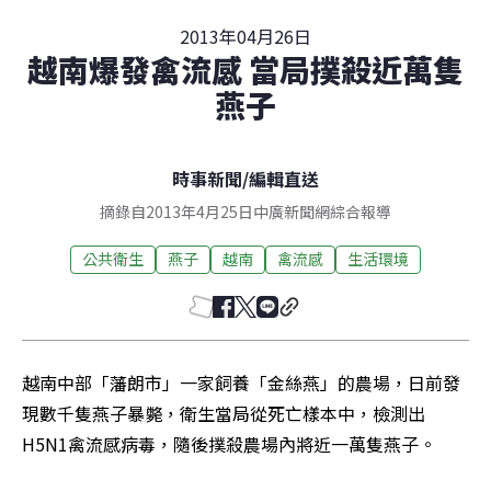
2013年04月26日
越南爆發禽流感 當局撲殺近萬隻
燕子
時事新聞
/
編輯直送
摘錄自2013年4月25日中廣新聞網綜合報導
公共衛生
燕子
越南
禽流感
生活環境
越南中部「藩朗市」一家飼養「金絲燕」的農場，日前發
現數千隻燕子暴斃，衛生當局從死亡樣本中，檢測出
H5N1禽流感病毒，隨後撲殺農場內將近一萬隻燕子。