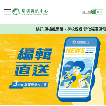
電子報
登入
快訊
風機離聚落、學校過近 彰化福漢風電